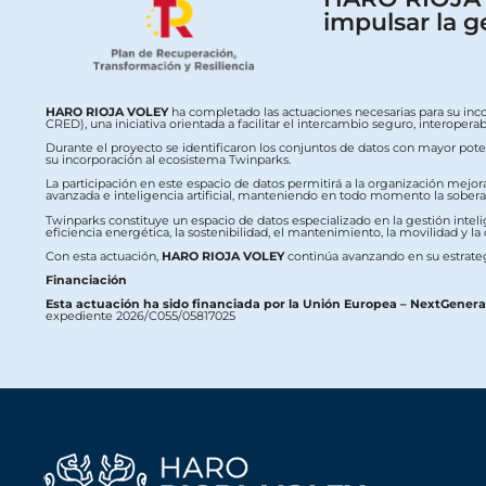
impulsar la g
HARO RIOJA VOLEY
ha completado las actuaciones necesarias para su inc
CRED), una iniciativa orientada a facilitar el intercambio seguro, interop
Durante el proyecto se identificaron los conjuntos de datos con mayor potenc
su incorporación al ecosistema Twinparks.
La participación en este espacio de datos permitirá a la organización mejor
avanzada e inteligencia artificial, manteniendo en todo momento la soberaní
Twinparks constituye un espacio de datos especializado en la gestión intelig
eficiencia energética, la sostenibilidad, el mantenimiento, la movilidad y la
Con esta actuación,
HARO RIOJA VOLEY
continúa avanzando en su estrateg
Financiación
Esta actuación ha sido financiada por la Unión Europea – NextGener
expediente 2026/C055/05817025