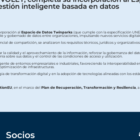
estión inteligente basada en datos
orporación al
Espacio de Datos Twinparks
(que cumple con la especificación UNE 0
erable y gobernado de datos entre organizaciones, impulsando nuevos servicios digit
ial de compartición, se analizaron los requisitos técnicos, jurídicos y organizativo
ar la calidad y el aprovechamiento de la información, reforzar la gobernanza del dat
a sobre sus datos y el control de las condiciones de acceso y utilización.
ente de entornos empresariales e industriales, favoreciendo la interoperabilidad ent
 optimización de infraestructuras.
ia de transformación digital y en la adopción de tecnologías alineadas con los est
ationEU
, en el marco del
Plan de Recuperación, Transformación y Resiliencia
, 
Socios