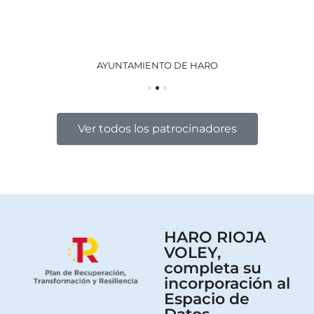
AYUNTAMIENTO DE HARO
GO
Ver todos los patrocinadores
HARO RIOJA
VOLEY,
completa su
incorporación al
Espacio de
Datos