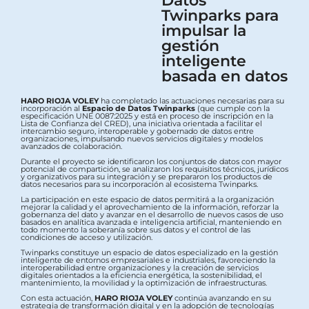
Twinparks para
impulsar la
gestión
inteligente
basada en datos
HARO RIOJA VOLEY
ha completado las actuaciones necesarias para su
incorporación al
Espacio de Datos Twinparks
(que cumple con la
especificación UNE 0087:2025 y está en proceso de inscripción en la
Lista de Confianza del CRED), una iniciativa orientada a facilitar el
intercambio seguro, interoperable y gobernado de datos entre
organizaciones, impulsando nuevos servicios digitales y modelos
avanzados de colaboración.
Durante el proyecto se identificaron los conjuntos de datos con mayor
potencial de compartición, se analizaron los requisitos técnicos, jurídicos
y organizativos para su integración y se prepararon los productos de
datos necesarios para su incorporación al ecosistema Twinparks.
La participación en este espacio de datos permitirá a la organización
mejorar la calidad y el aprovechamiento de la información, reforzar la
gobernanza del dato y avanzar en el desarrollo de nuevos casos de uso
basados en analítica avanzada e inteligencia artificial, manteniendo en
todo momento la soberanía sobre sus datos y el control de las
condiciones de acceso y utilización.
Twinparks constituye un espacio de datos especializado en la gestión
inteligente de entornos empresariales e industriales, favoreciendo la
interoperabilidad entre organizaciones y la creación de servicios
digitales orientados a la eficiencia energética, la sostenibilidad, el
mantenimiento, la movilidad y la optimización de infraestructuras.
Con esta actuación,
HARO RIOJA VOLEY
continúa avanzando en su
estrategia de transformación digital y en la adopción de tecnologías