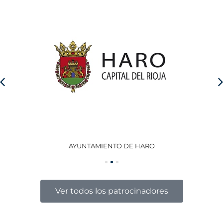
AYUNTAMIENTO DE HARO
GO
Ver todos los patrocinadores