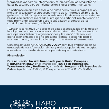
y organizativos para su integración y se prepararon los productos de
datos necesarios para su incorporación al ecosistema Twinparks.
La participación en este espacio de datos permitirá a la organización
mejorar la calidad y el aprovechamiento de la información, reforzar la
gobernanza del dato y avanzar en el desarrollo de nuevos casos de uso
basados en analítica avanzada e inteligencia artificial, manteniendo en
todo momento la soberanía sobre sus datos y el control de las
condiciones de acceso y utilización.
Twinparks constituye un espacio de datos especializado en la gestión
inteligente de entornos empresariales e industriales, favoreciendo la
interoperabilidad entre organizaciones y la creación de servicios
digitales orientados a la eficiencia energética, la sostenibilidad, el
mantenimiento, la movilidad y la optimización de infraestructuras.
Con esta actuación,
HARO RIOJA VOLEY
continúa avanzando en su
estrategia de transformación digital y en la adopción de tecnologías
alineadas con los estándares europeos de espacios de datos.
Financiación
Esta actuación ha sido financiada por la Unión Europea –
NextGenerationEU
, en el marco del
Plan de Recuperación,
Transformación y Resiliencia
, a través del
Programa Kit Espacios de
Datos
. Ayuda total 30.000,00 €, expediente 2026/C055/05817025