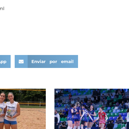
ml
App
Enviar por email