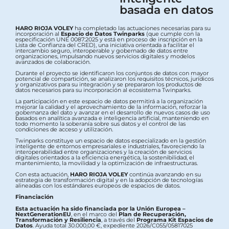
basada en datos
HARO RIOJA VOLEY
ha completado las actuaciones necesarias para su
incorporación al
Espacio de Datos Twinparks
(que cumple con la
especificación UNE 0087:2025 y está en proceso de inscripción en la
Lista de Confianza del CRED), una iniciativa orientada a facilitar el
intercambio seguro, interoperable y gobernado de datos entre
organizaciones, impulsando nuevos servicios digitales y modelos
avanzados de colaboración.
Durante el proyecto se identificaron los conjuntos de datos con mayor
potencial de compartición, se analizaron los requisitos técnicos, jurídicos
y organizativos para su integración y se prepararon los productos de
datos necesarios para su incorporación al ecosistema Twinparks.
La participación en este espacio de datos permitirá a la organización
mejorar la calidad y el aprovechamiento de la información, reforzar la
gobernanza del dato y avanzar en el desarrollo de nuevos casos de uso
basados en analítica avanzada e inteligencia artificial, manteniendo en
todo momento la soberanía sobre sus datos y el control de las
condiciones de acceso y utilización.
Twinparks constituye un espacio de datos especializado en la gestión
inteligente de entornos empresariales e industriales, favoreciendo la
interoperabilidad entre organizaciones y la creación de servicios
digitales orientados a la eficiencia energética, la sostenibilidad, el
mantenimiento, la movilidad y la optimización de infraestructuras.
Con esta actuación,
HARO RIOJA VOLEY
continúa avanzando en su
estrategia de transformación digital y en la adopción de tecnologías
alineadas con los estándares europeos de espacios de datos.
Financiación
Esta actuación ha sido financiada por la Unión Europea –
NextGenerationEU
, en el marco del
Plan de Recuperación,
Transformación y Resiliencia
, a través del
Programa Kit Espacios de
Datos
. Ayuda total 30.000,00 €, expediente 2026/C055/05817025