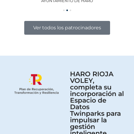
AYUNTAMIENTO DE HARO
GO
Ver todos los patrocinadores
HARO RIOJA
VOLEY,
completa su
incorporación al
Espacio de
Datos
Twinparks para
impulsar la
gestión
inteligente