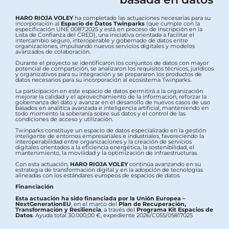
HARO RIOJA VOLEY
ha completado las actuaciones necesarias para su
incorporación al
Espacio de Datos Twinparks
(que cumple con la
especificación UNE 0087:2025 y está en proceso de inscripción en la
Lista de Confianza del CRED), una iniciativa orientada a facilitar el
intercambio seguro, interoperable y gobernado de datos entre
organizaciones, impulsando nuevos servicios digitales y modelos
avanzados de colaboración.
Durante el proyecto se identificaron los conjuntos de datos con mayor
potencial de compartición, se analizaron los requisitos técnicos, jurídicos
y organizativos para su integración y se prepararon los productos de
datos necesarios para su incorporación al ecosistema Twinparks.
La participación en este espacio de datos permitirá a la organización
mejorar la calidad y el aprovechamiento de la información, reforzar la
gobernanza del dato y avanzar en el desarrollo de nuevos casos de uso
basados en analítica avanzada e inteligencia artificial, manteniendo en
todo momento la soberanía sobre sus datos y el control de las
condiciones de acceso y utilización.
Twinparks constituye un espacio de datos especializado en la gestión
inteligente de entornos empresariales e industriales, favoreciendo la
interoperabilidad entre organizaciones y la creación de servicios
digitales orientados a la eficiencia energética, la sostenibilidad, el
mantenimiento, la movilidad y la optimización de infraestructuras.
Con esta actuación,
HARO RIOJA VOLEY
continúa avanzando en su
estrategia de transformación digital y en la adopción de tecnologías
alineadas con los estándares europeos de espacios de datos.
Financiación
Esta actuación ha sido financiada por la Unión Europea –
NextGenerationEU
, en el marco del
Plan de Recuperación,
Transformación y Resiliencia
, a través del
Programa Kit Espacios de
Datos
. Ayuda total 30.000,00 €, expediente 2026/C055/05817025