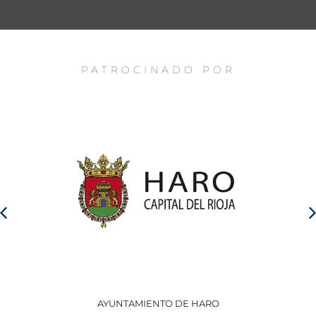
PATROCINADO POR
AYUNTAMIENTO DE HARO
GO