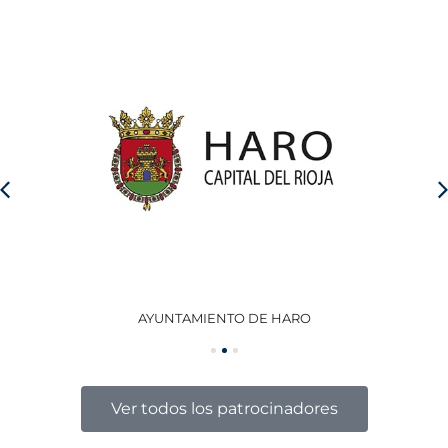
AYUNTAMIENTO DE HARO
GO
Ver todos los patrocinadores