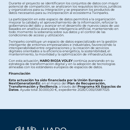
Durante el proyecto se identificaron los conjuntos de datos con mayor
potencial de compartición, se analizaron los requisitos técnicos, jurídicos
y organizativos para su integración y se prepararon los productos de
datos necesarios para su incorporación al ecosistema Twinparks.
La participación en este espacio de datos permitirá a la organización
mejorar la calidad y el aprovechamiento de la información, reforzar la
gobernanza del dato y avanzar en el desarrollo de nuevos casos de uso
basados en analítica avanzada e inteligencia artificial, manteniendo en
todo momento la soberanía sobre sus datos y el control de las
condiciones de acceso y utilización.
Twinparks constituye un espacio de datos especializado en la gestión
inteligente de entornos empresariales e industriales, favoreciendo la
interoperabilidad entre organizaciones y la creación de servicios
digitales orientados a la eficiencia energética, la sostenibilidad, el
mantenimiento, la movilidad y la optimización de infraestructuras.
Con esta actuación,
HARO RIOJA VOLEY
continúa avanzando en su
estrategia de transformación digital y en la adopción de tecnologías
alineadas con los estándares europeos de espacios de datos.
Financiación
Esta actuación ha sido financiada por la Unión Europea –
NextGenerationEU
, en el marco del
Plan de Recuperación,
Transformación y Resiliencia
, a través del
Programa Kit Espacios de
Datos
. Ayuda total 30.000,00 €, expediente 2026/C055/05817025