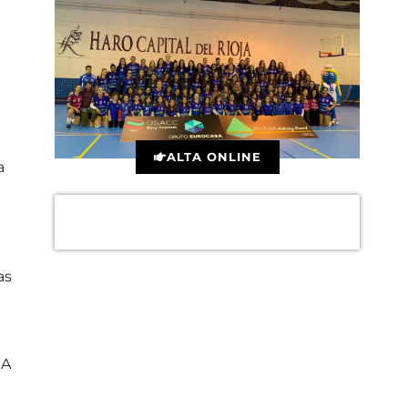
ALTA ONLINE
a
as
RA