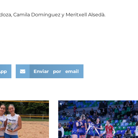
ndoza, Camila Domínguez y Meritxell Alsedà.
App
Enviar por email