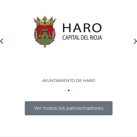
AYUNTAMIENTO DE HARO
GO
Ver todos los patrocinadores