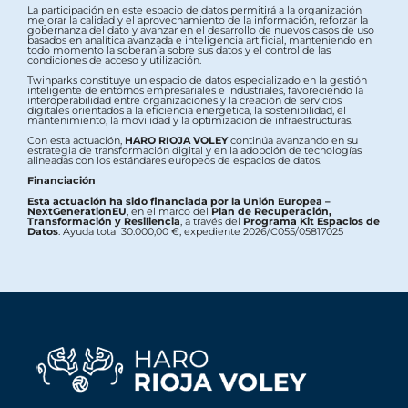
La participación en este espacio de datos permitirá a la organización
mejorar la calidad y el aprovechamiento de la información, reforzar la
gobernanza del dato y avanzar en el desarrollo de nuevos casos de uso
basados en analítica avanzada e inteligencia artificial, manteniendo en
todo momento la soberanía sobre sus datos y el control de las
condiciones de acceso y utilización.
Twinparks constituye un espacio de datos especializado en la gestión
inteligente de entornos empresariales e industriales, favoreciendo la
interoperabilidad entre organizaciones y la creación de servicios
digitales orientados a la eficiencia energética, la sostenibilidad, el
mantenimiento, la movilidad y la optimización de infraestructuras.
Con esta actuación,
HARO RIOJA VOLEY
continúa avanzando en su
estrategia de transformación digital y en la adopción de tecnologías
alineadas con los estándares europeos de espacios de datos.
Financiación
Esta actuación ha sido financiada por la Unión Europea –
NextGenerationEU
, en el marco del
Plan de Recuperación,
Transformación y Resiliencia
, a través del
Programa Kit Espacios de
Datos
. Ayuda total 30.000,00 €, expediente 2026/C055/05817025