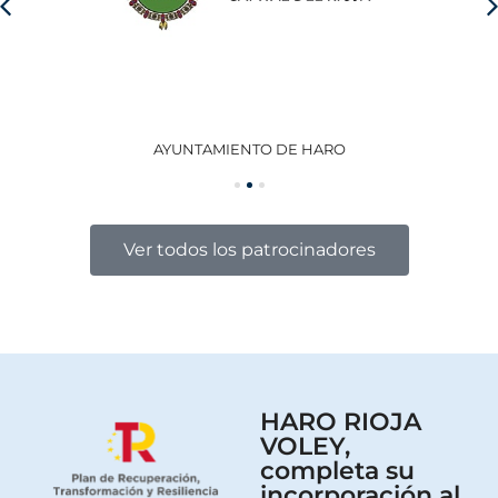
AYUNTAMIENTO DE HARO
GO
Ver todos los patrocinadores
HARO RIOJA
VOLEY,
completa su
incorporación al