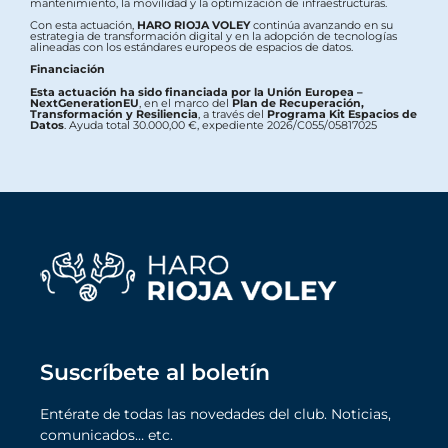
mantenimiento, la movilidad y la optimización de infraestructuras.
Con esta actuación,
HARO RIOJA VOLEY
continúa avanzando en su
estrategia de transformación digital y en la adopción de tecnologías
alineadas con los estándares europeos de espacios de datos.
Financiación
Esta actuación ha sido financiada por la Unión Europea –
NextGenerationEU
, en el marco del
Plan de Recuperación,
Transformación y Resiliencia
, a través del
Programa Kit Espacios de
Datos
. Ayuda total 30.000,00 €, expediente 2026/C055/05817025
Suscríbete al boletín
Entérate de todas las novedades del club. Noticias,
comunicados… etc.