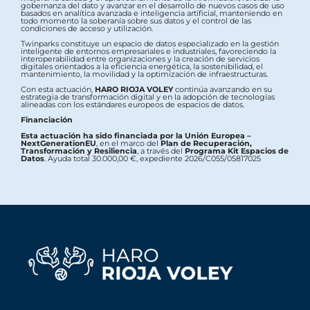
gobernanza del dato y avanzar en el desarrollo de nuevos casos de uso
basados en analítica avanzada e inteligencia artificial, manteniendo en
todo momento la soberanía sobre sus datos y el control de las
condiciones de acceso y utilización.
Twinparks constituye un espacio de datos especializado en la gestión
inteligente de entornos empresariales e industriales, favoreciendo la
interoperabilidad entre organizaciones y la creación de servicios
digitales orientados a la eficiencia energética, la sostenibilidad, el
mantenimiento, la movilidad y la optimización de infraestructuras.
Con esta actuación,
HARO RIOJA VOLEY
continúa avanzando en su
estrategia de transformación digital y en la adopción de tecnologías
alineadas con los estándares europeos de espacios de datos.
Financiación
Esta actuación ha sido financiada por la Unión Europea –
NextGenerationEU
, en el marco del
Plan de Recuperación,
Transformación y Resiliencia
, a través del
Programa Kit Espacios de
Datos
. Ayuda total 30.000,00 €, expediente 2026/C055/05817025