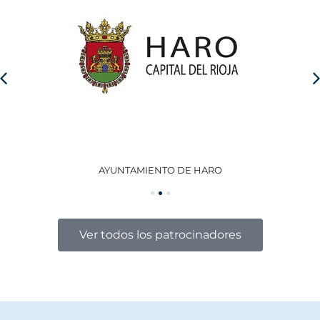
AYUNTAMIENTO DE HARO
GO
Ver todos los patrocinadores