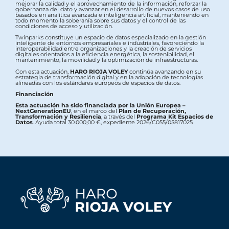
mejorar la calidad y el aprovechamiento de la información, reforzar la
gobernanza del dato y avanzar en el desarrollo de nuevos casos de uso
basados en analítica avanzada e inteligencia artificial, manteniendo en
todo momento la soberanía sobre sus datos y el control de las
condiciones de acceso y utilización.
Twinparks constituye un espacio de datos especializado en la gestión
inteligente de entornos empresariales e industriales, favoreciendo la
interoperabilidad entre organizaciones y la creación de servicios
digitales orientados a la eficiencia energética, la sostenibilidad, el
mantenimiento, la movilidad y la optimización de infraestructuras.
Con esta actuación,
HARO RIOJA VOLEY
continúa avanzando en su
estrategia de transformación digital y en la adopción de tecnologías
alineadas con los estándares europeos de espacios de datos.
Financiación
Esta actuación ha sido financiada por la Unión Europea –
NextGenerationEU
, en el marco del
Plan de Recuperación,
Transformación y Resiliencia
, a través del
Programa Kit Espacios de
Datos
. Ayuda total 30.000,00 €, expediente 2026/C055/05817025