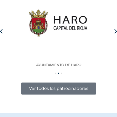
AYUNTAMIENTO DE HARO
GO
Ver todos los patrocinadores