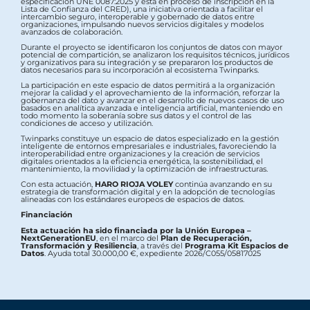
especificación UNE 0087:2025 y está en proceso de inscripción en la
Lista de Confianza del CRED), una iniciativa orientada a facilitar el
intercambio seguro, interoperable y gobernado de datos entre
organizaciones, impulsando nuevos servicios digitales y modelos
avanzados de colaboración.
Durante el proyecto se identificaron los conjuntos de datos con mayor
potencial de compartición, se analizaron los requisitos técnicos, jurídicos
y organizativos para su integración y se prepararon los productos de
datos necesarios para su incorporación al ecosistema Twinparks.
La participación en este espacio de datos permitirá a la organización
mejorar la calidad y el aprovechamiento de la información, reforzar la
gobernanza del dato y avanzar en el desarrollo de nuevos casos de uso
basados en analítica avanzada e inteligencia artificial, manteniendo en
todo momento la soberanía sobre sus datos y el control de las
condiciones de acceso y utilización.
Twinparks constituye un espacio de datos especializado en la gestión
inteligente de entornos empresariales e industriales, favoreciendo la
interoperabilidad entre organizaciones y la creación de servicios
digitales orientados a la eficiencia energética, la sostenibilidad, el
mantenimiento, la movilidad y la optimización de infraestructuras.
Con esta actuación,
HARO RIOJA VOLEY
continúa avanzando en su
estrategia de transformación digital y en la adopción de tecnologías
alineadas con los estándares europeos de espacios de datos.
Financiación
Esta actuación ha sido financiada por la Unión Europea –
NextGenerationEU
, en el marco del
Plan de Recuperación,
Transformación y Resiliencia
, a través del
Programa Kit Espacios de
Datos
. Ayuda total 30.000,00 €, expediente 2026/C055/05817025