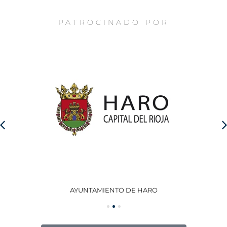
PATROCINADO POR
AYUNTAMIENTO DE HARO
GO