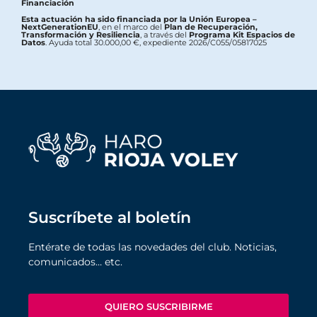
Financiación
Esta actuación ha sido financiada por la Unión Europea –
NextGenerationEU
, en el marco del
Plan de Recuperación,
Transformación y Resiliencia
, a través del
Programa Kit Espacios de
Datos
. Ayuda total 30.000,00 €, expediente 2026/C055/05817025
Suscríbete al boletín
Entérate de todas las novedades del club. Noticias,
comunicados… etc.
QUIERO SUSCRIBIRME