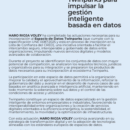
impulsar la
gestión
inteligente
basada en datos
HARO RIOJA VOLEY
ha completado las actuaciones necesarias para su
incorporación al
Espacio de Datos Twinparks
(que cumple con la
especificación UNE 0087:2025 y está en proceso de inscripción en la
Lista de Confianza del CRED), una iniciativa orientada a facilitar el
intercambio seguro, interoperable y gobernado de datos entre
organizaciones, impulsando nuevos servicios digitales y modelos
avanzados de colaboración.
Durante el proyecto se identificaron los conjuntos de datos con mayor
potencial de compartición, se analizaron los requisitos técnicos, jurídicos
y organizativos para su integración y se prepararon los productos de
datos necesarios para su incorporación al ecosistema Twinparks.
La participación en este espacio de datos permitirá a la organización
mejorar la calidad y el aprovechamiento de la información, reforzar la
gobernanza del dato y avanzar en el desarrollo de nuevos casos de uso
basados en analítica avanzada e inteligencia artificial, manteniendo en
todo momento la soberanía sobre sus datos y el control de las
condiciones de acceso y utilización.
Twinparks constituye un espacio de datos especializado en la gestión
inteligente de entornos empresariales e industriales, favoreciendo la
interoperabilidad entre organizaciones y la creación de servicios
digitales orientados a la eficiencia energética, la sostenibilidad, el
mantenimiento, la movilidad y la optimización de infraestructuras.
Con esta actuación,
HARO RIOJA VOLEY
continúa avanzando en su
estrategia de transformación digital y en la adopción de tecnologías
alineadas con los estándares europeos de espacios de datos.