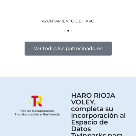
AYUNTAMIENTO DE HARO
GO
Ver todos los patrocinadores
HARO RIOJA
VOLEY,
completa su
incorporación al
Espacio de
Datos
Twinparks para