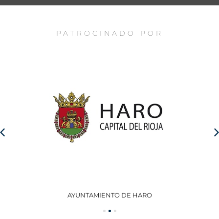
PATROCINADO POR
AYUNTAMIENTO DE HARO
GO