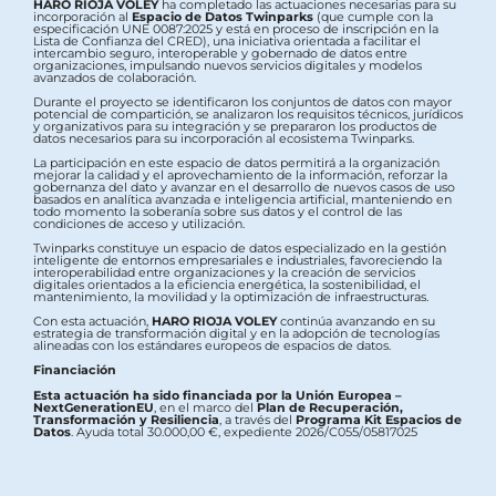
HARO RIOJA VOLEY
ha completado las actuaciones necesarias para su
incorporación al
Espacio de Datos Twinparks
(que cumple con la
especificación UNE 0087:2025 y está en proceso de inscripción en la
Lista de Confianza del CRED), una iniciativa orientada a facilitar el
intercambio seguro, interoperable y gobernado de datos entre
organizaciones, impulsando nuevos servicios digitales y modelos
avanzados de colaboración.
Durante el proyecto se identificaron los conjuntos de datos con mayor
potencial de compartición, se analizaron los requisitos técnicos, jurídicos
y organizativos para su integración y se prepararon los productos de
datos necesarios para su incorporación al ecosistema Twinparks.
La participación en este espacio de datos permitirá a la organización
mejorar la calidad y el aprovechamiento de la información, reforzar la
gobernanza del dato y avanzar en el desarrollo de nuevos casos de uso
basados en analítica avanzada e inteligencia artificial, manteniendo en
todo momento la soberanía sobre sus datos y el control de las
condiciones de acceso y utilización.
Twinparks constituye un espacio de datos especializado en la gestión
inteligente de entornos empresariales e industriales, favoreciendo la
interoperabilidad entre organizaciones y la creación de servicios
digitales orientados a la eficiencia energética, la sostenibilidad, el
mantenimiento, la movilidad y la optimización de infraestructuras.
Con esta actuación,
HARO RIOJA VOLEY
continúa avanzando en su
estrategia de transformación digital y en la adopción de tecnologías
alineadas con los estándares europeos de espacios de datos.
Financiación
Esta actuación ha sido financiada por la Unión Europea –
NextGenerationEU
, en el marco del
Plan de Recuperación,
Transformación y Resiliencia
, a través del
Programa Kit Espacios de
Datos
. Ayuda total 30.000,00 €, expediente 2026/C055/05817025