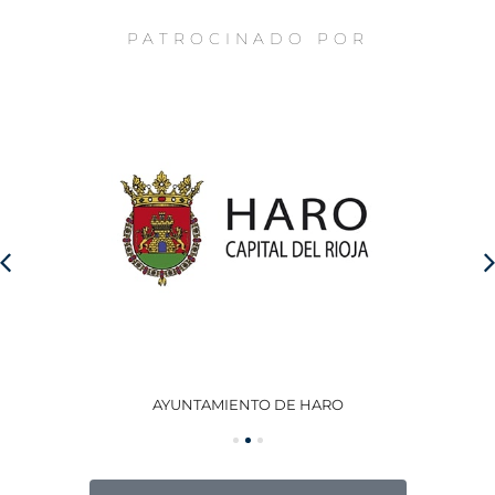
PATROCINADO POR
AYUNTAMIENTO DE HARO
GO