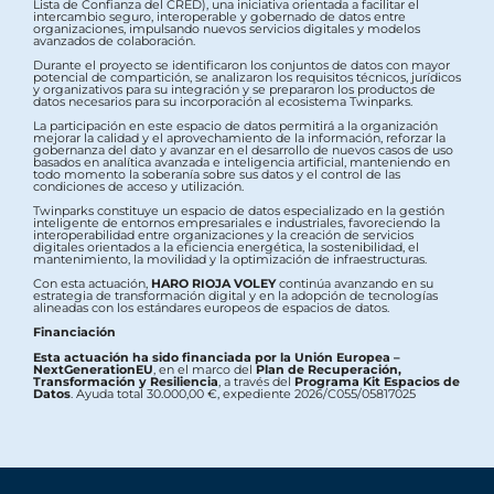
Lista de Confianza del CRED), una iniciativa orientada a facilitar el
intercambio seguro, interoperable y gobernado de datos entre
organizaciones, impulsando nuevos servicios digitales y modelos
avanzados de colaboración.
Durante el proyecto se identificaron los conjuntos de datos con mayor
potencial de compartición, se analizaron los requisitos técnicos, jurídicos
y organizativos para su integración y se prepararon los productos de
datos necesarios para su incorporación al ecosistema Twinparks.
La participación en este espacio de datos permitirá a la organización
mejorar la calidad y el aprovechamiento de la información, reforzar la
gobernanza del dato y avanzar en el desarrollo de nuevos casos de uso
basados en analítica avanzada e inteligencia artificial, manteniendo en
todo momento la soberanía sobre sus datos y el control de las
condiciones de acceso y utilización.
Twinparks constituye un espacio de datos especializado en la gestión
inteligente de entornos empresariales e industriales, favoreciendo la
interoperabilidad entre organizaciones y la creación de servicios
digitales orientados a la eficiencia energética, la sostenibilidad, el
mantenimiento, la movilidad y la optimización de infraestructuras.
Con esta actuación,
HARO RIOJA VOLEY
continúa avanzando en su
estrategia de transformación digital y en la adopción de tecnologías
alineadas con los estándares europeos de espacios de datos.
Financiación
Esta actuación ha sido financiada por la Unión Europea –
NextGenerationEU
, en el marco del
Plan de Recuperación,
Transformación y Resiliencia
, a través del
Programa Kit Espacios de
Datos
. Ayuda total 30.000,00 €, expediente 2026/C055/05817025