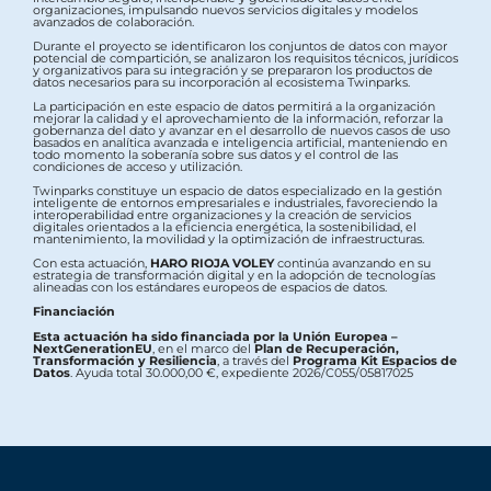
organizaciones, impulsando nuevos servicios digitales y modelos
avanzados de colaboración.
Durante el proyecto se identificaron los conjuntos de datos con mayor
potencial de compartición, se analizaron los requisitos técnicos, jurídicos
y organizativos para su integración y se prepararon los productos de
datos necesarios para su incorporación al ecosistema Twinparks.
La participación en este espacio de datos permitirá a la organización
mejorar la calidad y el aprovechamiento de la información, reforzar la
gobernanza del dato y avanzar en el desarrollo de nuevos casos de uso
basados en analítica avanzada e inteligencia artificial, manteniendo en
todo momento la soberanía sobre sus datos y el control de las
condiciones de acceso y utilización.
Twinparks constituye un espacio de datos especializado en la gestión
inteligente de entornos empresariales e industriales, favoreciendo la
interoperabilidad entre organizaciones y la creación de servicios
digitales orientados a la eficiencia energética, la sostenibilidad, el
mantenimiento, la movilidad y la optimización de infraestructuras.
Con esta actuación,
HARO RIOJA VOLEY
continúa avanzando en su
estrategia de transformación digital y en la adopción de tecnologías
alineadas con los estándares europeos de espacios de datos.
Financiación
Esta actuación ha sido financiada por la Unión Europea –
NextGenerationEU
, en el marco del
Plan de Recuperación,
Transformación y Resiliencia
, a través del
Programa Kit Espacios de
Datos
. Ayuda total 30.000,00 €, expediente 2026/C055/05817025