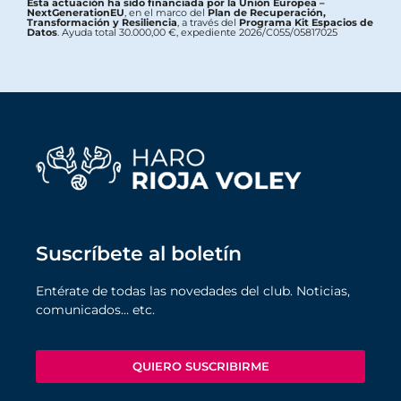
Esta actuación ha sido financiada por la Unión Europea –
NextGenerationEU
, en el marco del
Plan de Recuperación,
Transformación y Resiliencia
, a través del
Programa Kit Espacios de
Datos
. Ayuda total 30.000,00 €, expediente 2026/C055/05817025
Suscríbete al boletín
Entérate de todas las novedades del club. Noticias,
comunicados… etc.
QUIERO SUSCRIBIRME