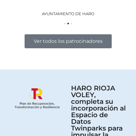
AYUNTAMIENTO DE HARO
GO
Ver todos los patrocinadores
HARO RIOJA
VOLEY,
completa su
incorporación al
Espacio de
Datos
Twinparks para
impulsar la