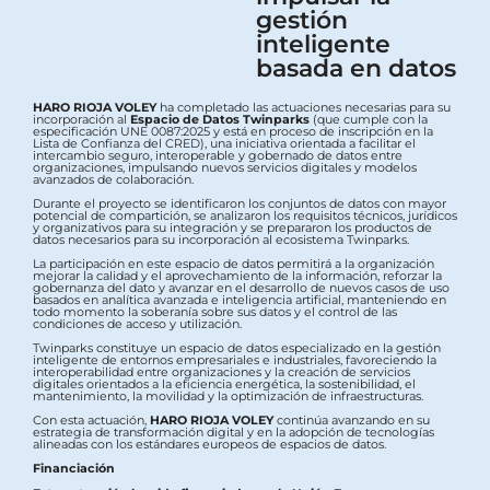
gestión
inteligente
basada en datos
HARO RIOJA VOLEY
ha completado las actuaciones necesarias para su
incorporación al
Espacio de Datos Twinparks
(que cumple con la
especificación UNE 0087:2025 y está en proceso de inscripción en la
Lista de Confianza del CRED), una iniciativa orientada a facilitar el
intercambio seguro, interoperable y gobernado de datos entre
organizaciones, impulsando nuevos servicios digitales y modelos
avanzados de colaboración.
Durante el proyecto se identificaron los conjuntos de datos con mayor
potencial de compartición, se analizaron los requisitos técnicos, jurídicos
y organizativos para su integración y se prepararon los productos de
datos necesarios para su incorporación al ecosistema Twinparks.
La participación en este espacio de datos permitirá a la organización
mejorar la calidad y el aprovechamiento de la información, reforzar la
gobernanza del dato y avanzar en el desarrollo de nuevos casos de uso
basados en analítica avanzada e inteligencia artificial, manteniendo en
todo momento la soberanía sobre sus datos y el control de las
condiciones de acceso y utilización.
Twinparks constituye un espacio de datos especializado en la gestión
inteligente de entornos empresariales e industriales, favoreciendo la
interoperabilidad entre organizaciones y la creación de servicios
digitales orientados a la eficiencia energética, la sostenibilidad, el
mantenimiento, la movilidad y la optimización de infraestructuras.
Con esta actuación,
HARO RIOJA VOLEY
continúa avanzando en su
estrategia de transformación digital y en la adopción de tecnologías
alineadas con los estándares europeos de espacios de datos.
Financiación