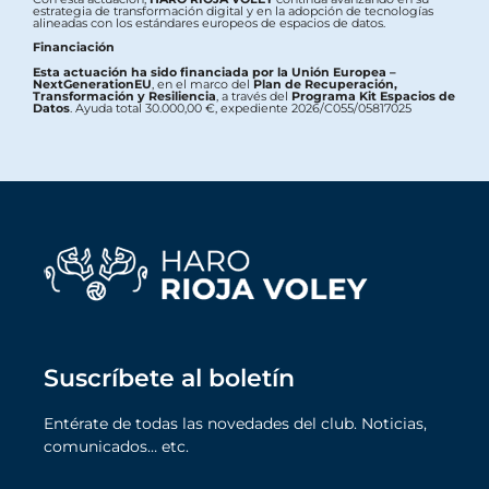
estrategia de transformación digital y en la adopción de tecnologías
alineadas con los estándares europeos de espacios de datos.
Financiación
Esta actuación ha sido financiada por la Unión Europea –
NextGenerationEU
, en el marco del
Plan de Recuperación,
Transformación y Resiliencia
, a través del
Programa Kit Espacios de
Datos
. Ayuda total 30.000,00 €, expediente 2026/C055/05817025
Suscríbete al boletín
Entérate de todas las novedades del club. Noticias,
comunicados… etc.