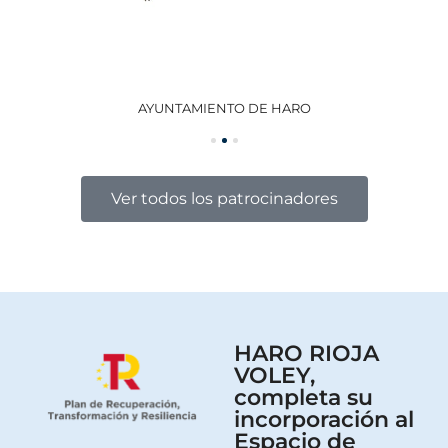
AYUNTAMIENTO DE HARO
GO
Ver todos los patrocinadores
HARO RIOJA
VOLEY,
completa su
incorporación al
Espacio de