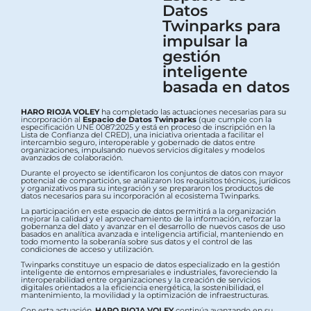
Datos
Twinparks para
impulsar la
gestión
inteligente
basada en datos
HARO RIOJA VOLEY
ha completado las actuaciones necesarias para su
incorporación al
Espacio de Datos Twinparks
(que cumple con la
especificación UNE 0087:2025 y está en proceso de inscripción en la
Lista de Confianza del CRED), una iniciativa orientada a facilitar el
intercambio seguro, interoperable y gobernado de datos entre
organizaciones, impulsando nuevos servicios digitales y modelos
avanzados de colaboración.
Durante el proyecto se identificaron los conjuntos de datos con mayor
potencial de compartición, se analizaron los requisitos técnicos, jurídicos
y organizativos para su integración y se prepararon los productos de
datos necesarios para su incorporación al ecosistema Twinparks.
La participación en este espacio de datos permitirá a la organización
mejorar la calidad y el aprovechamiento de la información, reforzar la
gobernanza del dato y avanzar en el desarrollo de nuevos casos de uso
basados en analítica avanzada e inteligencia artificial, manteniendo en
todo momento la soberanía sobre sus datos y el control de las
condiciones de acceso y utilización.
Twinparks constituye un espacio de datos especializado en la gestión
inteligente de entornos empresariales e industriales, favoreciendo la
interoperabilidad entre organizaciones y la creación de servicios
digitales orientados a la eficiencia energética, la sostenibilidad, el
mantenimiento, la movilidad y la optimización de infraestructuras.
Con esta actuación,
HARO RIOJA VOLEY
continúa avanzando en su