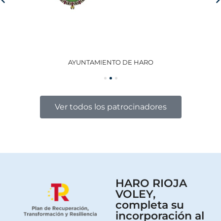
AYUNTAMIENTO DE HARO
GO
Ver todos los patrocinadores
HARO RIOJA
VOLEY,
completa su
incorporación al