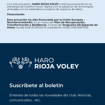
Con esta actuación,
HARO RIOJA VOLEY
continúa avanzando en su
estrategia de transformación digital y en la adopción de tecnologías
alineadas con los estándares europeos de espacios de datos.
Financiación
Esta actuación ha sido financiada por la Unión Europea –
NextGenerationEU
, en el marco del
Plan de Recuperación,
Transformación y Resiliencia
, a través del
Programa Kit Espacios de
Datos
. Ayuda total 30.000,00 €, expediente 2026/C055/05817025
Suscríbete al boletín
Entérate de todas las novedades del club. Noticias,
comunicados… etc.