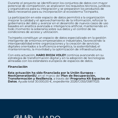
Durante el proyecto se identificaron los conjuntos de datos con mayor
potencial de compartición, se analizaron los requisitos técnicos, jurídicos
y organizativos para su integración y se prepararon los productos de
datos necesarios para su incorporación al ecosistema Twinparks.
La participación en este espacio de datos permitirá a la organización
mejorar la calidad y el aprovechamiento de la información, reforzar la
gobernanza del dato y avanzar en el desarrollo de nuevos casos de uso
basados en analítica avanzada e inteligencia artificial, manteniendo en
todo momento la soberanía sobre sus datos y el control de las
condiciones de acceso y utilización.
Twinparks constituye un espacio de datos especializado en la gestión
inteligente de entornos empresariales e industriales, favoreciendo la
interoperabilidad entre organizaciones y la creación de servicios
digitales orientados a la eficiencia energética, la sostenibilidad, el
mantenimiento, la movilidad y la optimización de infraestructuras.
Con esta actuación,
HARO RIOJA VOLEY
continúa avanzando en su
estrategia de transformación digital y en la adopción de tecnologías
alineadas con los estándares europeos de espacios de datos.
Financiación
Esta actuación ha sido financiada por la Unión Europea –
NextGenerationEU
, en el marco del
Plan de Recuperación,
Transformación y Resiliencia
, a través del
Programa Kit Espacios de
Datos
. Ayuda total 30.000,00 €, expediente 2026/C055/05817025