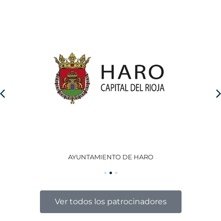
AYUNTAMIENTO DE HARO
GO
Ver todos los patrocinadores