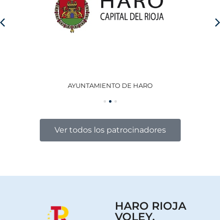
AYUNTAMIENTO DE HARO
GO
Ver todos los patrocinadores
HARO RIOJA
VOLEY,