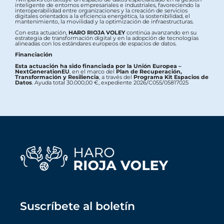
inteligente de entornos empresariales e industriales, favoreciendo la
interoperabilidad entre organizaciones y la creación de servicios
digitales orientados a la eficiencia energética, la sostenibilidad, el
mantenimiento, la movilidad y la optimización de infraestructuras.
Con esta actuación,
HARO RIOJA VOLEY
continúa avanzando en su
estrategia de transformación digital y en la adopción de tecnologías
alineadas con los estándares europeos de espacios de datos.
Financiación
Esta actuación ha sido financiada por la Unión Europea –
NextGenerationEU
, en el marco del
Plan de Recuperación,
Transformación y Resiliencia
, a través del
Programa Kit Espacios de
Datos
. Ayuda total 30.000,00 €, expediente 2026/C055/05817025
Suscríbete al boletín