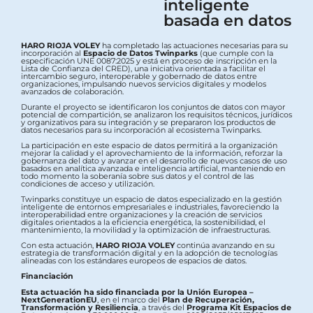
inteligente
basada en datos
HARO RIOJA VOLEY
ha completado las actuaciones necesarias para su
incorporación al
Espacio de Datos Twinparks
(que cumple con la
especificación UNE 0087:2025 y está en proceso de inscripción en la
Lista de Confianza del CRED), una iniciativa orientada a facilitar el
intercambio seguro, interoperable y gobernado de datos entre
organizaciones, impulsando nuevos servicios digitales y modelos
avanzados de colaboración.
Durante el proyecto se identificaron los conjuntos de datos con mayor
potencial de compartición, se analizaron los requisitos técnicos, jurídicos
y organizativos para su integración y se prepararon los productos de
datos necesarios para su incorporación al ecosistema Twinparks.
La participación en este espacio de datos permitirá a la organización
mejorar la calidad y el aprovechamiento de la información, reforzar la
gobernanza del dato y avanzar en el desarrollo de nuevos casos de uso
basados en analítica avanzada e inteligencia artificial, manteniendo en
todo momento la soberanía sobre sus datos y el control de las
condiciones de acceso y utilización.
Twinparks constituye un espacio de datos especializado en la gestión
inteligente de entornos empresariales e industriales, favoreciendo la
interoperabilidad entre organizaciones y la creación de servicios
digitales orientados a la eficiencia energética, la sostenibilidad, el
mantenimiento, la movilidad y la optimización de infraestructuras.
Con esta actuación,
HARO RIOJA VOLEY
continúa avanzando en su
estrategia de transformación digital y en la adopción de tecnologías
alineadas con los estándares europeos de espacios de datos.
Financiación
Esta actuación ha sido financiada por la Unión Europea –
NextGenerationEU
, en el marco del
Plan de Recuperación,
Transformación y Resiliencia
, a través del
Programa Kit Espacios de