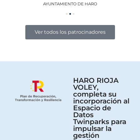
AYUNTAMIENTO DE HARO
GO
Ver todos los patrocinadores
HARO RIOJA
VOLEY,
completa su
incorporación al
Espacio de
Datos
Twinparks para
impulsar la
gestión