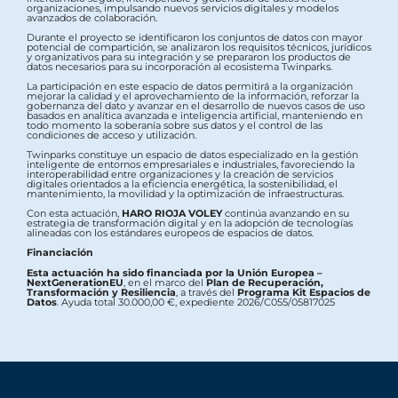
organizaciones, impulsando nuevos servicios digitales y modelos
avanzados de colaboración.
Durante el proyecto se identificaron los conjuntos de datos con mayor
potencial de compartición, se analizaron los requisitos técnicos, jurídicos
y organizativos para su integración y se prepararon los productos de
datos necesarios para su incorporación al ecosistema Twinparks.
La participación en este espacio de datos permitirá a la organización
mejorar la calidad y el aprovechamiento de la información, reforzar la
gobernanza del dato y avanzar en el desarrollo de nuevos casos de uso
basados en analítica avanzada e inteligencia artificial, manteniendo en
todo momento la soberanía sobre sus datos y el control de las
condiciones de acceso y utilización.
Twinparks constituye un espacio de datos especializado en la gestión
inteligente de entornos empresariales e industriales, favoreciendo la
interoperabilidad entre organizaciones y la creación de servicios
digitales orientados a la eficiencia energética, la sostenibilidad, el
mantenimiento, la movilidad y la optimización de infraestructuras.
Con esta actuación,
HARO RIOJA VOLEY
continúa avanzando en su
estrategia de transformación digital y en la adopción de tecnologías
alineadas con los estándares europeos de espacios de datos.
Financiación
Esta actuación ha sido financiada por la Unión Europea –
NextGenerationEU
, en el marco del
Plan de Recuperación,
Transformación y Resiliencia
, a través del
Programa Kit Espacios de
Datos
. Ayuda total 30.000,00 €, expediente 2026/C055/05817025