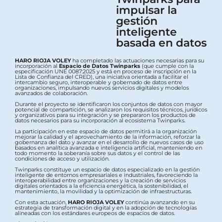
impulsar la
gestión
inteligente
basada en datos
HARO RIOJA VOLEY
ha completado las actuaciones necesarias para su
incorporación al
Espacio de Datos Twinparks
(que cumple con la
especificación UNE 0087:2025 y está en proceso de inscripción en la
Lista de Confianza del CRED), una iniciativa orientada a facilitar el
intercambio seguro, interoperable y gobernado de datos entre
organizaciones, impulsando nuevos servicios digitales y modelos
avanzados de colaboración.
Durante el proyecto se identificaron los conjuntos de datos con mayor
potencial de compartición, se analizaron los requisitos técnicos, jurídicos
y organizativos para su integración y se prepararon los productos de
datos necesarios para su incorporación al ecosistema Twinparks.
La participación en este espacio de datos permitirá a la organización
mejorar la calidad y el aprovechamiento de la información, reforzar la
gobernanza del dato y avanzar en el desarrollo de nuevos casos de uso
basados en analítica avanzada e inteligencia artificial, manteniendo en
todo momento la soberanía sobre sus datos y el control de las
condiciones de acceso y utilización.
Twinparks constituye un espacio de datos especializado en la gestión
inteligente de entornos empresariales e industriales, favoreciendo la
interoperabilidad entre organizaciones y la creación de servicios
digitales orientados a la eficiencia energética, la sostenibilidad, el
mantenimiento, la movilidad y la optimización de infraestructuras.
Con esta actuación,
HARO RIOJA VOLEY
continúa avanzando en su
estrategia de transformación digital y en la adopción de tecnologías
alineadas con los estándares europeos de espacios de datos.