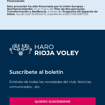
Financiación
Esta actuación ha sido financiada por la Unión Europea –
NextGenerationEU
, en el marco del
Plan de Recuperación,
Transformación y Resiliencia
, a través del
Programa Kit Espacios de
Datos
. Ayuda total 30.000,00 €, expediente 2026/C055/05817025
Suscríbete al boletín
Entérate de todas las novedades del club. Noticias,
comunicados… etc.
QUIERO SUSCRIBIRME