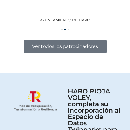
AYUNTAMIENTO DE HARO
GO
Ver todos los patrocinadores
HARO RIOJA
VOLEY,
completa su
incorporación al
Espacio de
Datos
Twinparks para