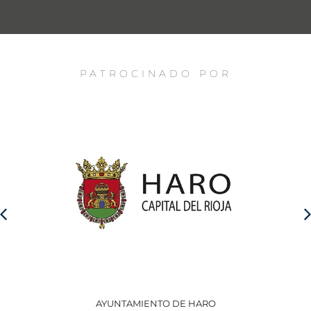
PATROCINADO POR
AYUNTAMIENTO DE HARO
GO