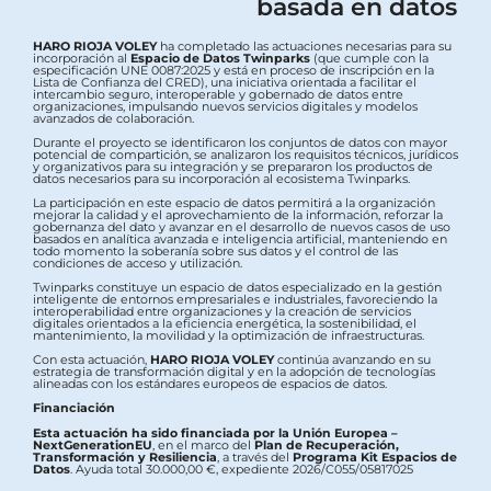
basada en datos
HARO RIOJA VOLEY
ha completado las actuaciones necesarias para su
incorporación al
Espacio de Datos Twinparks
(que cumple con la
especificación UNE 0087:2025 y está en proceso de inscripción en la
Lista de Confianza del CRED), una iniciativa orientada a facilitar el
intercambio seguro, interoperable y gobernado de datos entre
organizaciones, impulsando nuevos servicios digitales y modelos
avanzados de colaboración.
Durante el proyecto se identificaron los conjuntos de datos con mayor
potencial de compartición, se analizaron los requisitos técnicos, jurídicos
y organizativos para su integración y se prepararon los productos de
datos necesarios para su incorporación al ecosistema Twinparks.
La participación en este espacio de datos permitirá a la organización
mejorar la calidad y el aprovechamiento de la información, reforzar la
gobernanza del dato y avanzar en el desarrollo de nuevos casos de uso
basados en analítica avanzada e inteligencia artificial, manteniendo en
todo momento la soberanía sobre sus datos y el control de las
condiciones de acceso y utilización.
Twinparks constituye un espacio de datos especializado en la gestión
inteligente de entornos empresariales e industriales, favoreciendo la
interoperabilidad entre organizaciones y la creación de servicios
digitales orientados a la eficiencia energética, la sostenibilidad, el
mantenimiento, la movilidad y la optimización de infraestructuras.
Con esta actuación,
HARO RIOJA VOLEY
continúa avanzando en su
estrategia de transformación digital y en la adopción de tecnologías
alineadas con los estándares europeos de espacios de datos.
Financiación
Esta actuación ha sido financiada por la Unión Europea –
NextGenerationEU
, en el marco del
Plan de Recuperación,
Transformación y Resiliencia
, a través del
Programa Kit Espacios de
Datos
. Ayuda total 30.000,00 €, expediente 2026/C055/05817025