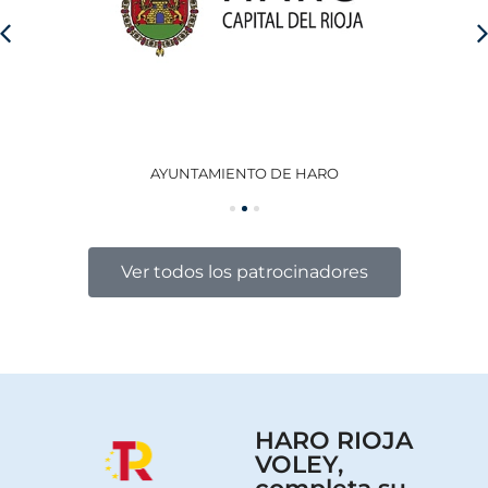
AYUNTAMIENTO DE HARO
GO
Ver todos los patrocinadores
HARO RIOJA
VOLEY,