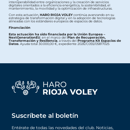
interoperabilidad entre organizaciones y la creación de servicios
digitales orientados a la eficiencia energética, la sostenibilidad, el
mantenimiento, la movilidad y la optimización de infraestructuras.
Con esta actuación,
HARO RIOJA VOLEY
continúa avanzando en su
estrategia de transformación digital y en la adopción de tecnologías
alineadas con los estándares europeos de espacios de datos.
Financiación
Esta actuación ha sido financiada por la Unión Europea –
NextGenerationEU
, en el marco del
Plan de Recuperación,
Transformación y Resiliencia
, a través del
Programa Kit Espacios de
Datos
. Ayuda total 30.000,00 €, expediente 2026/C055/05817025
Suscríbete al boletín
Entérate de todas las novedades del club. Noticias,