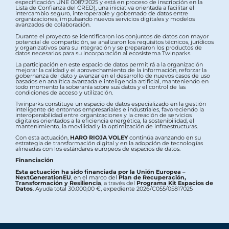
especificación UNE 0087:2025 y está en proceso de inscripción en la
Lista de Confianza del CRED), una iniciativa orientada a facilitar el
intercambio seguro, interoperable y gobernado de datos entre
organizaciones, impulsando nuevos servicios digitales y modelos
avanzados de colaboración.
Durante el proyecto se identificaron los conjuntos de datos con mayor
potencial de compartición, se analizaron los requisitos técnicos, jurídicos
y organizativos para su integración y se prepararon los productos de
datos necesarios para su incorporación al ecosistema Twinparks.
La participación en este espacio de datos permitirá a la organización
mejorar la calidad y el aprovechamiento de la información, reforzar la
gobernanza del dato y avanzar en el desarrollo de nuevos casos de uso
basados en analítica avanzada e inteligencia artificial, manteniendo en
todo momento la soberanía sobre sus datos y el control de las
condiciones de acceso y utilización.
Twinparks constituye un espacio de datos especializado en la gestión
inteligente de entornos empresariales e industriales, favoreciendo la
interoperabilidad entre organizaciones y la creación de servicios
digitales orientados a la eficiencia energética, la sostenibilidad, el
mantenimiento, la movilidad y la optimización de infraestructuras.
Con esta actuación,
HARO RIOJA VOLEY
continúa avanzando en su
estrategia de transformación digital y en la adopción de tecnologías
alineadas con los estándares europeos de espacios de datos.
Financiación
Esta actuación ha sido financiada por la Unión Europea –
NextGenerationEU
, en el marco del
Plan de Recuperación,
Transformación y Resiliencia
, a través del
Programa Kit Espacios de
Datos
. Ayuda total 30.000,00 €, expediente 2026/C055/05817025