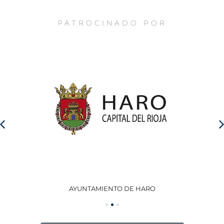
PATROCINADO POR
AYUNTAMIENTO DE HARO
GO