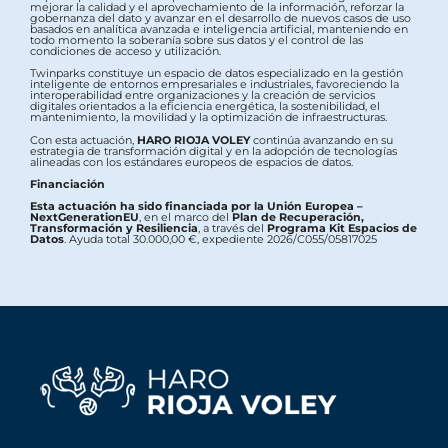
mejorar la calidad y el aprovechamiento de la información, reforzar la
gobernanza del dato y avanzar en el desarrollo de nuevos casos de uso
basados en analítica avanzada e inteligencia artificial, manteniendo en
todo momento la soberanía sobre sus datos y el control de las
condiciones de acceso y utilización.
Twinparks constituye un espacio de datos especializado en la gestión
inteligente de entornos empresariales e industriales, favoreciendo la
interoperabilidad entre organizaciones y la creación de servicios
digitales orientados a la eficiencia energética, la sostenibilidad, el
mantenimiento, la movilidad y la optimización de infraestructuras.
Con esta actuación,
HARO RIOJA VOLEY
continúa avanzando en su
estrategia de transformación digital y en la adopción de tecnologías
alineadas con los estándares europeos de espacios de datos.
Financiación
Esta actuación ha sido financiada por la Unión Europea –
NextGenerationEU
, en el marco del
Plan de Recuperación,
Transformación y Resiliencia
, a través del
Programa Kit Espacios de
Datos
. Ayuda total 30.000,00 €, expediente 2026/C055/05817025