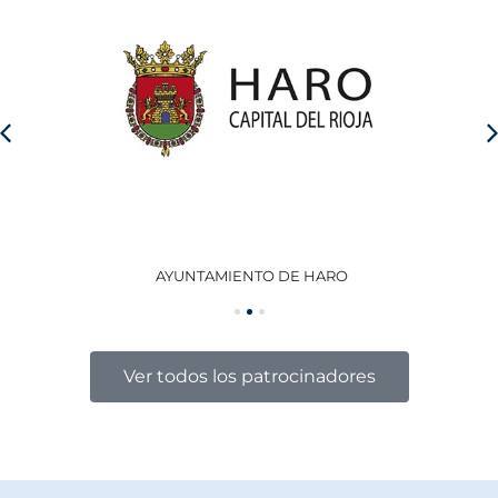
AYUNTAMIENTO DE HARO
GO
Ver todos los patrocinadores