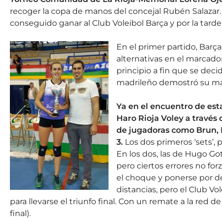
recoger la copa de manos del concejal Rubén Salazar.
conseguido ganar al Club Voleibol Barça y por la tarde 
En el primer partido, Bar
alternativas en el marcado
principio a fin que se deci
madrileño demostró su mayor
Ya en el encuentro de est
Haro Rioja Voley a través
de jugadoras como Brun, 
3.
Los dos primeros ‘sets’, 
En los dos, las de Hugo Got
pero ciertos errores no fo
el choque y ponerse por del
distancias, pero el Club V
para llevarse el triunfo final. Con un remate a la red 
final).