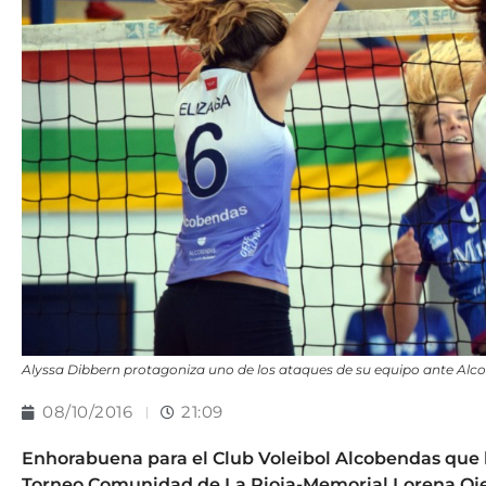
Alyssa Dibbern protagoniza uno de los ataques de su equipo ante Alc
08/10/2016
21:09
Enhorabuena para el Club Voleibol Alcobendas que ha
Torneo Comunidad de La Rioja-Memorial Lorena Oj