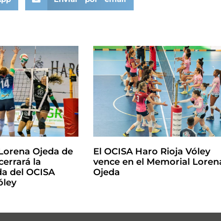
Lorena Ojeda de
El OCISA Haro Rioja Vóley
cerrará la
vence en el Memorial Loren
a del OCISA
Ojeda
óley