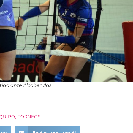
tido ante Alcobendas.
EQUIPO
,
TORNEOS
App
Enviar por email