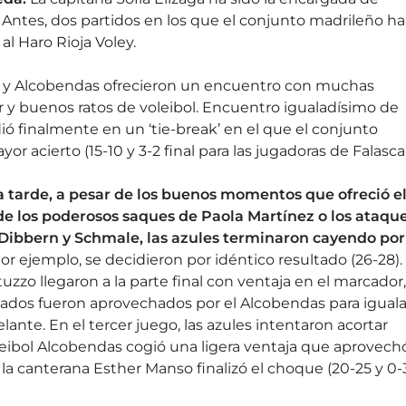
 Antes, dos partidos en los que el conjunto madrileño ha
al Haro Rioja Voley.
ça y Alcobendas ofrecieron un encuentro con muchas
r y buenos ratos de voleibol. Encuentro igualadísimo de
dió finalmente en un ‘tie-break’ en el que el conjunto
 acierto (15-10 y 3-2 final para las jugadoras de Falasca)
a tarde, a pesar de los buenos momentos que ofreció e
 de los poderosos saques de Paola Martínez o los ataqu
Dibbern y Schmale, las azules terminaron cayendo por
por ejemplo, se decidieron por idéntico resultado (26-28).
uzzo llegaron a la parte final con ventaja en el marcador,
rzados fueron aprovechados por el Alcobendas para iguala
ante. En el tercer juego, las azules intentaron acortar
oleibol Alcobendas cogió una ligera ventaja que aprovech
de la canterana Esther Manso finalizó el choque (20-25 y 0-