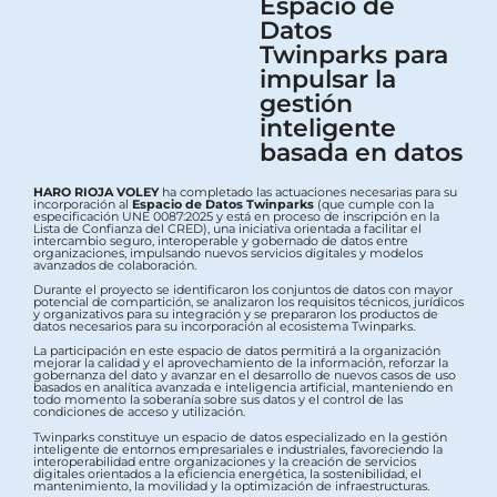
Espacio de
Datos
Twinparks para
impulsar la
gestión
inteligente
basada en datos
HARO RIOJA VOLEY
ha completado las actuaciones necesarias para su
incorporación al
Espacio de Datos Twinparks
(que cumple con la
especificación UNE 0087:2025 y está en proceso de inscripción en la
Lista de Confianza del CRED), una iniciativa orientada a facilitar el
intercambio seguro, interoperable y gobernado de datos entre
organizaciones, impulsando nuevos servicios digitales y modelos
avanzados de colaboración.
Durante el proyecto se identificaron los conjuntos de datos con mayor
potencial de compartición, se analizaron los requisitos técnicos, jurídicos
y organizativos para su integración y se prepararon los productos de
datos necesarios para su incorporación al ecosistema Twinparks.
La participación en este espacio de datos permitirá a la organización
mejorar la calidad y el aprovechamiento de la información, reforzar la
gobernanza del dato y avanzar en el desarrollo de nuevos casos de uso
basados en analítica avanzada e inteligencia artificial, manteniendo en
todo momento la soberanía sobre sus datos y el control de las
condiciones de acceso y utilización.
Twinparks constituye un espacio de datos especializado en la gestión
inteligente de entornos empresariales e industriales, favoreciendo la
interoperabilidad entre organizaciones y la creación de servicios
digitales orientados a la eficiencia energética, la sostenibilidad, el
mantenimiento, la movilidad y la optimización de infraestructuras.