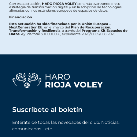
Con esta actuación,
HARO RIOJA VOLEY
continúa avanzando en su
estrategia de transformación digital y en la adopción de tecnologías
alineadas con los estándares europeos de espacios de datos.
Financiación
Esta actuación ha sido financiada por la Unión Europea –
NextGenerationEU
, en el marco del
Plan de Recuperación,
Transformación y Resiliencia
, a través del
Programa Kit Espacios de
Datos
. Ayuda total 30.000,00 €, expediente 2026/C055/05817025
Suscríbete al boletín
Entérate de todas las novedades del club. Noticias,
comunicados… etc.