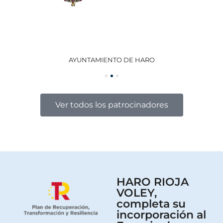
AYUNTAMIENTO DE HARO
GO
Ver todos los patrocinadores
HARO RIOJA
VOLEY,
completa su
incorporación al