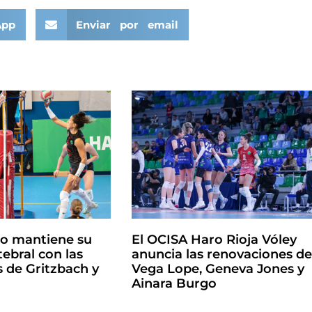
App
Enviar por email
ro mantiene su
El OCISA Haro Rioja Vóley
ebral con las
anuncia las renovaciones d
 de Gritzbach y
Vega Lope, Geneva Jones y
Ainara Burgo