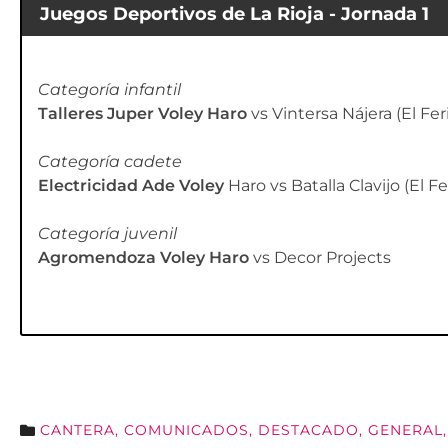
Juegos Deportivos de La Rioja - Jornada 1
Categoría infantil
Talleres Juper Voley Haro
vs Vintersa Nájera (El Feri
Categoría cadete
Electricidad Ade Voley
Haro vs Batalla Clavijo (El Fer
Categoría juvenil
Agromendoza Voley Haro
vs Decor Projects
CANTERA
,
COMUNICADOS
,
DESTACADO
,
GENERAL