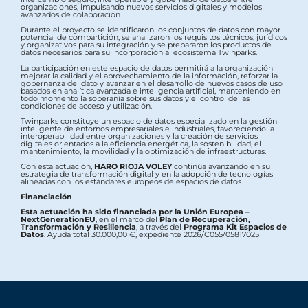
organizaciones, impulsando nuevos servicios digitales y modelos
avanzados de colaboración.
Durante el proyecto se identificaron los conjuntos de datos con mayor
potencial de compartición, se analizaron los requisitos técnicos, jurídicos
y organizativos para su integración y se prepararon los productos de
datos necesarios para su incorporación al ecosistema Twinparks.
La participación en este espacio de datos permitirá a la organización
mejorar la calidad y el aprovechamiento de la información, reforzar la
gobernanza del dato y avanzar en el desarrollo de nuevos casos de uso
basados en analítica avanzada e inteligencia artificial, manteniendo en
todo momento la soberanía sobre sus datos y el control de las
condiciones de acceso y utilización.
Twinparks constituye un espacio de datos especializado en la gestión
inteligente de entornos empresariales e industriales, favoreciendo la
interoperabilidad entre organizaciones y la creación de servicios
digitales orientados a la eficiencia energética, la sostenibilidad, el
mantenimiento, la movilidad y la optimización de infraestructuras.
Con esta actuación,
HARO RIOJA VOLEY
continúa avanzando en su
estrategia de transformación digital y en la adopción de tecnologías
alineadas con los estándares europeos de espacios de datos.
Financiación
Esta actuación ha sido financiada por la Unión Europea –
NextGenerationEU
, en el marco del
Plan de Recuperación,
Transformación y Resiliencia
, a través del
Programa Kit Espacios de
Datos
. Ayuda total 30.000,00 €, expediente 2026/C055/05817025