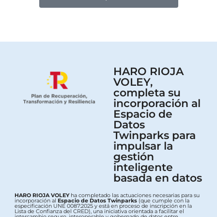
HARO RIOJA
VOLEY,
completa su
incorporación al
Espacio de
Datos
Twinparks para
impulsar la
gestión
inteligente
basada en datos
HARO RIOJA VOLEY
ha completado las actuaciones necesarias para su
incorporación al
Espacio de Datos Twinparks
(que cumple con la
especificación UNE 0087:2025 y está en proceso de inscripción en la
Lista de Confianza del CRED), una iniciativa orientada a facilitar el
intercambio seguro, interoperable y gobernado de datos entre