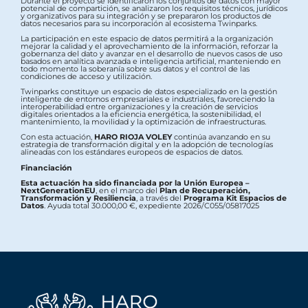
Durante el proyecto se identificaron los conjuntos de datos con mayor
potencial de compartición, se analizaron los requisitos técnicos, jurídicos
y organizativos para su integración y se prepararon los productos de
datos necesarios para su incorporación al ecosistema Twinparks.
La participación en este espacio de datos permitirá a la organización
mejorar la calidad y el aprovechamiento de la información, reforzar la
gobernanza del dato y avanzar en el desarrollo de nuevos casos de uso
basados en analítica avanzada e inteligencia artificial, manteniendo en
todo momento la soberanía sobre sus datos y el control de las
condiciones de acceso y utilización.
Twinparks constituye un espacio de datos especializado en la gestión
inteligente de entornos empresariales e industriales, favoreciendo la
interoperabilidad entre organizaciones y la creación de servicios
digitales orientados a la eficiencia energética, la sostenibilidad, el
mantenimiento, la movilidad y la optimización de infraestructuras.
Con esta actuación,
HARO RIOJA VOLEY
continúa avanzando en su
estrategia de transformación digital y en la adopción de tecnologías
alineadas con los estándares europeos de espacios de datos.
Financiación
Esta actuación ha sido financiada por la Unión Europea –
NextGenerationEU
, en el marco del
Plan de Recuperación,
Transformación y Resiliencia
, a través del
Programa Kit Espacios de
Datos
. Ayuda total 30.000,00 €, expediente 2026/C055/05817025