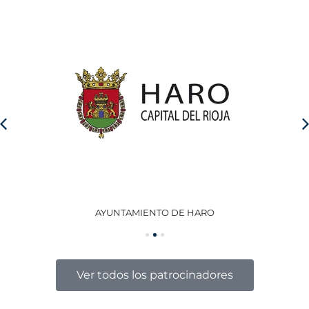
AYUNTAMIENTO DE HARO
GO
Ver todos los patrocinadores