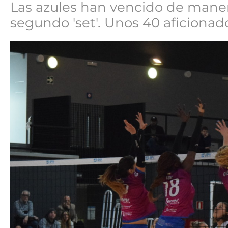
Las azules han vencido de maner
segundo 'set'. Unos 40 aficionado