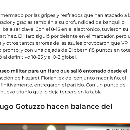
d mermado por las gripes y resfriados que han atacado a l
elerador y gracias también a su profundidad de banquillo,
ba a ser clave. Con el 8-15 en el electrónico, tuvieron su
artínez. El Haro siguió por delante en el marcador, pero 
a y otros tantos errores de las azules provocaron que VP
zo pronto, y con una dejada de Dibbern (15 puntos en tota
l definitivo 18-25 y al 0-2 global.
paseo militar para un Haro que salió entonado desde el
ción de Nazaret Florian, ex del conjunto madrileño, el
efinitivamente, entregaron el partido. Con un punto de
uevo triunfo que lo deja tercero en la tabla.
y Hugo Gotuzzo hacen balance del