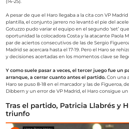
(14-25).
A pesar de que el Haro llegaba a la cita con VP Madri
plantilla, el conjunto jarrero no levantó el pie del ac
Gotuzzo pudo variar el equipo en el segundo ‘set’ que i
oportunidad la colocadora Costa y la atacante Paola M
par de aciertos consecutivos de las de Sergio Figuero
Madrid se acercara hasta el 17-19. Pero el Haro se rehi
y decisiones acertadas en los momentos clave se llegó a
Y como suele pasar a veces, el tercer juego fue un 
arranque, a cerrar cuanto antes el partido.
Con una ac
Haro se puso 8-18 en el marcador y las de Figueroa, d
Dibbern y un error de VP Madrid, el Haro consigue un n
Tras el partido, Patricia Llabrés 
triunfo