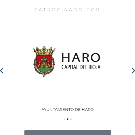
PATROCINADO POR
AYUNTAMIENTO DE HARO
GO