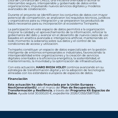
Lista de Confianza del CRED), una iniciativa orientada a facilitar el
intercambio seguro, interoperable y gobernado de datos entre
organizaciones, impulsando nuevos servicios digitales y modelos
avanzados de colaboración.
Durante el proyecto se identificaron los conjuntos de datos con mayor
potencial de compartición, se analizaron los requisitos técnicos, jurídicos
y organizativos para su integración y se prepararon los productos de
datos necesarios para su incorporación al ecosistema Twinparks.
La participación en este espacio de datos permitirá a la organización
mejorar la calidad y el aprovechamiento de la información, reforzar la
gobernanza del dato y avanzar en el desarrollo de nuevos casos de uso
basados en analítica avanzada e inteligencia artificial, manteniendo en
todo momento la soberanía sobre sus datos y el control de las
condiciones de acceso y utilización.
Twinparks constituye un espacio de datos especializado en la gestión
inteligente de entornos empresariales e industriales, favoreciendo la
interoperabilidad entre organizaciones y la creación de servicios
digitales orientados a la eficiencia energética, la sostenibilidad, el
mantenimiento, la movilidad y la optimización de infraestructuras.
Con esta actuación,
HARO RIOJA VOLEY
continúa avanzando en su
estrategia de transformación digital y en la adopción de tecnologías
alineadas con los estándares europeos de espacios de datos.
Financiación
Esta actuación ha sido financiada por la Unión Europea –
NextGenerationEU
, en el marco del
Plan de Recuperación,
Transformación y Resiliencia
, a través del
Programa Kit Espacios de
Datos
. Ayuda total 30.000,00 €, expediente 2026/C055/05817025