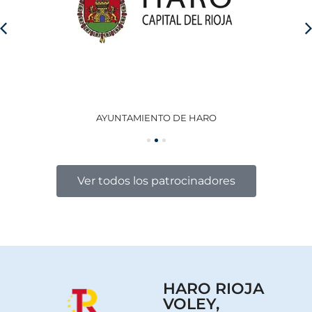
AYUNTAMIENTO DE HARO
GO
Ver todos los patrocinadores
HARO RIOJA
VOLEY,