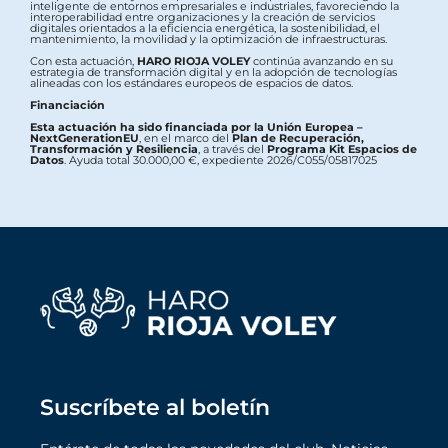
inteligente de entornos empresariales e industriales, favoreciendo la
interoperabilidad entre organizaciones y la creación de servicios
digitales orientados a la eficiencia energética, la sostenibilidad, el
mantenimiento, la movilidad y la optimización de infraestructuras.
Con esta actuación,
HARO RIOJA VOLEY
continúa avanzando en su
estrategia de transformación digital y en la adopción de tecnologías
alineadas con los estándares europeos de espacios de datos.
Financiación
Esta actuación ha sido financiada por la Unión Europea –
NextGenerationEU
, en el marco del
Plan de Recuperación,
Transformación y Resiliencia
, a través del
Programa Kit Espacios de
Datos
. Ayuda total 30.000,00 €, expediente 2026/C055/05817025
Suscríbete al boletín