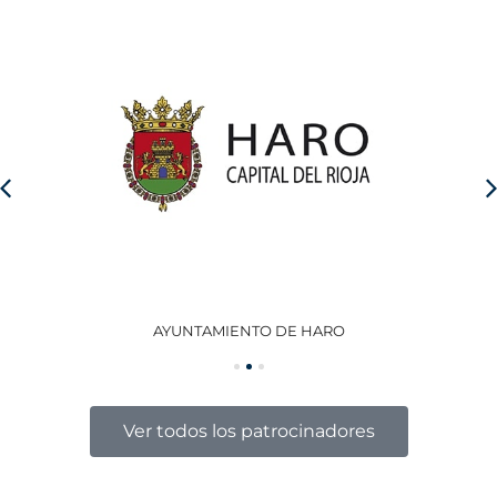
AYUNTAMIENTO DE HARO
GO
Ver todos los patrocinadores