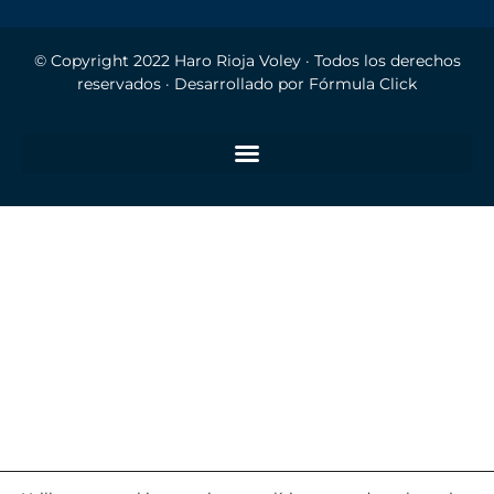
© Copyright 2022
Haro Rioja Voley
· Todos los derechos
reservados · Desarrollado por
Fórmula Click