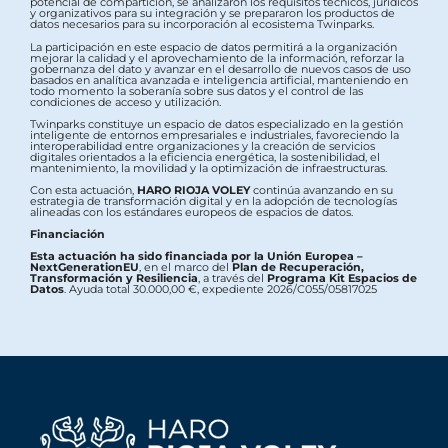
potencial de compartición, se analizaron los requisitos técnicos, jurídicos
y organizativos para su integración y se prepararon los productos de
datos necesarios para su incorporación al ecosistema Twinparks.
La participación en este espacio de datos permitirá a la organización
mejorar la calidad y el aprovechamiento de la información, reforzar la
gobernanza del dato y avanzar en el desarrollo de nuevos casos de uso
basados en analítica avanzada e inteligencia artificial, manteniendo en
todo momento la soberanía sobre sus datos y el control de las
condiciones de acceso y utilización.
Twinparks constituye un espacio de datos especializado en la gestión
inteligente de entornos empresariales e industriales, favoreciendo la
interoperabilidad entre organizaciones y la creación de servicios
digitales orientados a la eficiencia energética, la sostenibilidad, el
mantenimiento, la movilidad y la optimización de infraestructuras.
Con esta actuación,
HARO RIOJA VOLEY
continúa avanzando en su
estrategia de transformación digital y en la adopción de tecnologías
alineadas con los estándares europeos de espacios de datos.
Financiación
Esta actuación ha sido financiada por la Unión Europea –
NextGenerationEU
, en el marco del
Plan de Recuperación,
Transformación y Resiliencia
, a través del
Programa Kit Espacios de
Datos
. Ayuda total 30.000,00 €, expediente 2026/C055/05817025