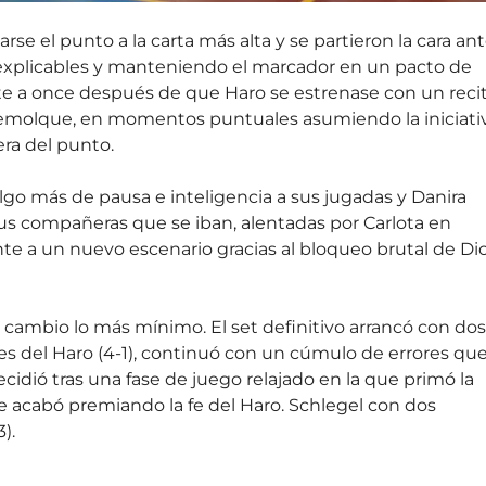
se el punto a la carta más alta y se partieron la cara an
inexplicables y manteniendo el marcador en un pacto de
e a once después de que Haro se estrenase con un recit
a remolque, en momentos puntuales asumiendo la iniciati
era del punto.
go más de pausa e inteligencia a sus jugadas y Danira
 sus compañeras que se iban, alentadas por Carlota en
e a un nuevo escenario gracias al bloqueo brutal de Di
 no cambio lo más mínimo. El set definitivo arrancó con dos
es del Haro (4-1), continuó con un cúmulo de errores qu
cidió tras una fase de juego relajado en la que primó la
ue acabó premiando la fe del Haro. Schlegel con dos
).