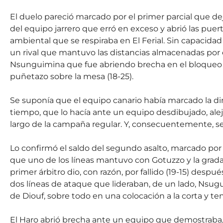
El duelo pareció marcado por el primer parcial que dej
del equipo jarrero que erró en exceso y abrió las puer
ambiental que se respiraba en El Ferial. Sin capacidad
un rival que mantuvo las distancias almacenadas por 
Nsunguimina que fue abriendo brecha en el bloqueo d
puñetazo sobre la mesa (18-25).
Se suponía que el equipo canario había marcado la di
tiempo, que lo hacía ante un equipo desdibujado, al
largo de la campaña regular. Y, consecuentemente, s
Lo confirmó el saldo del segundo asalto, marcado por
que uno de los líneas mantuvo con Gotuzzo y la gra
primer árbitro dio, con razón, por fallido (19-15) desp
dos líneas de ataque que lideraban, de un lado, Nsugu
de Diouf, sobre todo en una colocación a la corta y ten
El Haro abrió brecha ante un equipo que demostraba