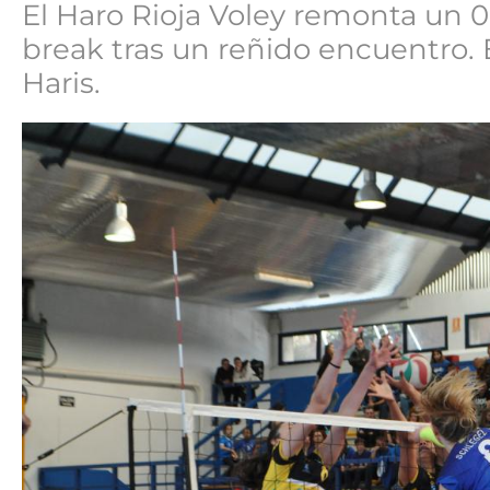
El Haro Rioja Voley remonta un 0
break tras un reñido encuentro. 
Haris.