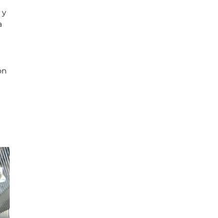
 y
a
ón