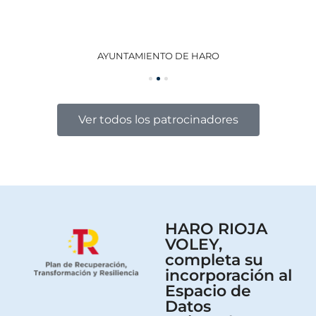
AYUNTAMIENTO DE HARO
GO
Ver todos los patrocinadores
HARO RIOJA
VOLEY,
completa su
incorporación al
Espacio de
Datos