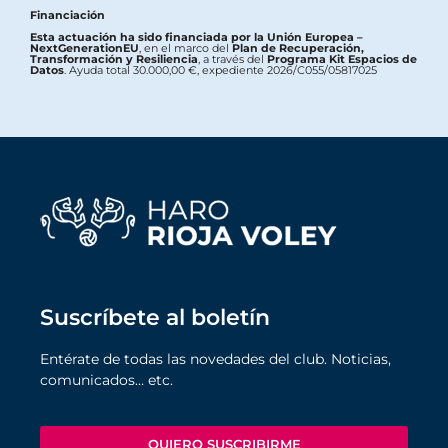
Financiación
Esta actuación ha sido financiada por la Unión Europea –
NextGenerationEU
, en el marco del
Plan de Recuperación,
Transformación y Resiliencia
, a través del
Programa Kit Espacios de
Datos
. Ayuda total 30.000,00 €, expediente 2026/C055/05817025
Suscríbete al boletín
Entérate de todas las novedades del club. Noticias,
comunicados… etc.
QUIERO SUSCRIBIRME