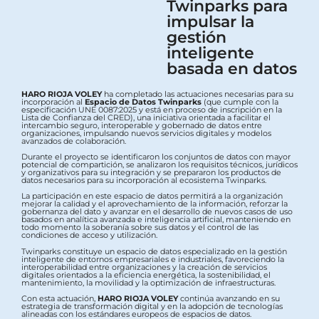
Twinparks para
impulsar la
gestión
inteligente
basada en datos
HARO RIOJA VOLEY
ha completado las actuaciones necesarias para su
incorporación al
Espacio de Datos Twinparks
(que cumple con la
especificación UNE 0087:2025 y está en proceso de inscripción en la
Lista de Confianza del CRED), una iniciativa orientada a facilitar el
intercambio seguro, interoperable y gobernado de datos entre
organizaciones, impulsando nuevos servicios digitales y modelos
avanzados de colaboración.
Durante el proyecto se identificaron los conjuntos de datos con mayor
potencial de compartición, se analizaron los requisitos técnicos, jurídicos
y organizativos para su integración y se prepararon los productos de
datos necesarios para su incorporación al ecosistema Twinparks.
La participación en este espacio de datos permitirá a la organización
mejorar la calidad y el aprovechamiento de la información, reforzar la
gobernanza del dato y avanzar en el desarrollo de nuevos casos de uso
basados en analítica avanzada e inteligencia artificial, manteniendo en
todo momento la soberanía sobre sus datos y el control de las
condiciones de acceso y utilización.
Twinparks constituye un espacio de datos especializado en la gestión
inteligente de entornos empresariales e industriales, favoreciendo la
interoperabilidad entre organizaciones y la creación de servicios
digitales orientados a la eficiencia energética, la sostenibilidad, el
mantenimiento, la movilidad y la optimización de infraestructuras.
Con esta actuación,
HARO RIOJA VOLEY
continúa avanzando en su
estrategia de transformación digital y en la adopción de tecnologías
alineadas con los estándares europeos de espacios de datos.