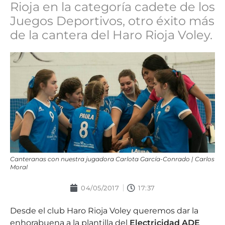
Rioja en la categoría cadete de los
Juegos Deportivos, otro éxito más
de la cantera del Haro Rioja Voley.
Canteranas con nuestra jugadora Carlota García-Conrado | Carlos
Moral
04/05/2017
17:37
Desde el club Haro Rioja Voley queremos dar la
enhorabuena a la plantilla del
Electricidad ADE