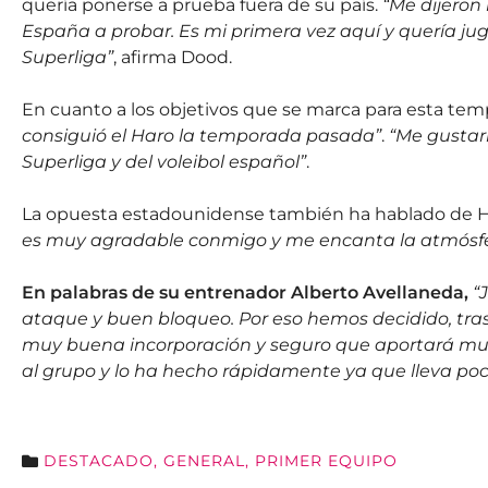
quería ponerse a prueba fuera de su país.
“Me dijeron
España a probar. Es mi primera vez aquí y quería ju
Superliga”
, afirma Dood.
En cuanto a los objetivos que se marca para esta te
consiguió el Haro la temporada pasada”
.
“Me gustar
Superliga y del voleibol español”
.
La opuesta estadounidense también ha hablado de 
es muy agradable conmigo y me encanta la atmósfera
En palabras de su entrenador Alberto Avellaneda,
“
ataque y buen bloqueo. Por eso hemos decidido, tra
muy buena incorporación y seguro que aportará mu
al grupo y lo ha hecho rápidamente ya que lleva poco
DESTACADO
,
GENERAL
,
PRIMER EQUIPO