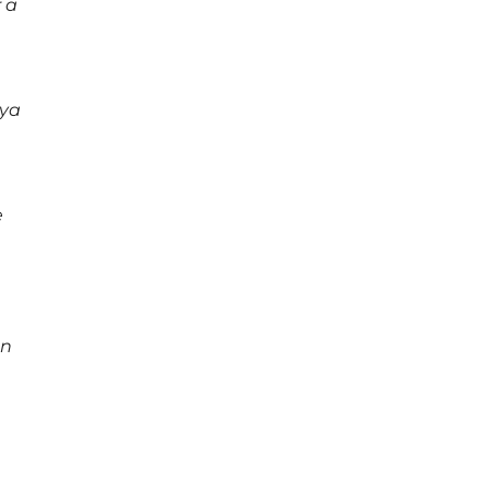
 a
 ya
e
en