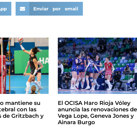
App
Enviar por email
ro mantiene su
El OCISA Haro Rioja Vóley
ebral con las
anuncia las renovaciones d
 de Gritzbach y
Vega Lope, Geneva Jones y
Ainara Burgo