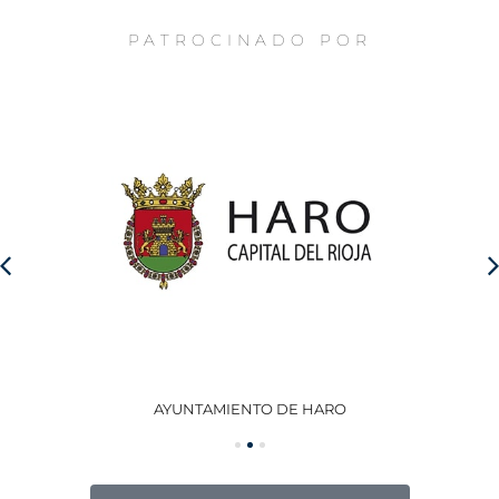
PATROCINADO POR
AYUNTAMIENTO DE HARO
GO