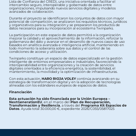
Lista de Confianza del CRED), una iniciativa orientada a facilitar el
intercambio seguro, interoperable y gobernado de datos entre
organizaciones, impulsando nuevos servicios digitales y modelos
avanzados de colaboración.
Durante el proyecto se identificaron los conjuntos de datos con mayor
potencial de compartición, se analizaron los requisitos técnicos, jurídicos
y organizativos para su integración y se prepararon los productos de
datos necesarios para su incorporación al ecosistema Twinparks.
La participación en este espacio de datos permitirá a la organización
mejorar la calidad y el aprovechamiento de la información, reforzar la
gobernanza del dato y avanzar en el desarrollo de nuevos casos de uso
basados en analítica avanzada e inteligencia artificial, manteniendo en
todo momento la soberanía sobre sus datos y el control de las
condiciones de acceso y utilización.
Twinparks constituye un espacio de datos especializado en la gestión
inteligente de entornos empresariales e industriales, favoreciendo la
interoperabilidad entre organizaciones y la creación de servicios
digitales orientados a la eficiencia energética, la sostenibilidad, el
mantenimiento, la movilidad y la optimización de infraestructuras.
Con esta actuación,
HARO RIOJA VOLEY
continúa avanzando en su
estrategia de transformación digital y en la adopción de tecnologías
alineadas con los estándares europeos de espacios de datos.
Financiación
Esta actuación ha sido financiada por la Unión Europea –
NextGenerationEU
, en el marco del
Plan de Recuperación,
Transformación y Resiliencia
, a través del
Programa Kit Espacios de
Datos
. Ayuda total 30.000,00 €, expediente 2026/C055/05817025