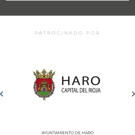
PATROCINADO POR
AYUNTAMIENTO DE HARO
GO