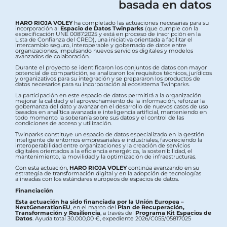
basada en datos
HARO RIOJA VOLEY
ha completado las actuaciones necesarias para su
incorporación al
Espacio de Datos Twinparks
(que cumple con la
especificación UNE 0087:2025 y está en proceso de inscripción en la
Lista de Confianza del CRED), una iniciativa orientada a facilitar el
intercambio seguro, interoperable y gobernado de datos entre
organizaciones, impulsando nuevos servicios digitales y modelos
avanzados de colaboración.
Durante el proyecto se identificaron los conjuntos de datos con mayor
potencial de compartición, se analizaron los requisitos técnicos, jurídicos
y organizativos para su integración y se prepararon los productos de
datos necesarios para su incorporación al ecosistema Twinparks.
La participación en este espacio de datos permitirá a la organización
mejorar la calidad y el aprovechamiento de la información, reforzar la
gobernanza del dato y avanzar en el desarrollo de nuevos casos de uso
basados en analítica avanzada e inteligencia artificial, manteniendo en
todo momento la soberanía sobre sus datos y el control de las
condiciones de acceso y utilización.
Twinparks constituye un espacio de datos especializado en la gestión
inteligente de entornos empresariales e industriales, favoreciendo la
interoperabilidad entre organizaciones y la creación de servicios
digitales orientados a la eficiencia energética, la sostenibilidad, el
mantenimiento, la movilidad y la optimización de infraestructuras.
Con esta actuación,
HARO RIOJA VOLEY
continúa avanzando en su
estrategia de transformación digital y en la adopción de tecnologías
alineadas con los estándares europeos de espacios de datos.
Financiación
Esta actuación ha sido financiada por la Unión Europea –
NextGenerationEU
, en el marco del
Plan de Recuperación,
Transformación y Resiliencia
, a través del
Programa Kit Espacios de
Datos
. Ayuda total 30.000,00 €, expediente 2026/C055/05817025