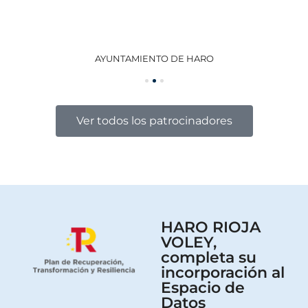
AYUNTAMIENTO DE HARO
GO
Ver todos los patrocinadores
HARO RIOJA
VOLEY,
completa su
incorporación al
Espacio de
Datos