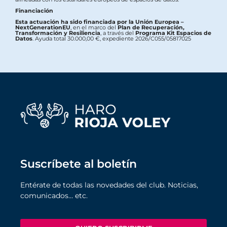
Financiación
Esta actuación ha sido financiada por la Unión Europea –
NextGenerationEU
, en el marco del
Plan de Recuperación,
Transformación y Resiliencia
, a través del
Programa Kit Espacios de
Datos
. Ayuda total 30.000,00 €, expediente 2026/C055/05817025
Suscríbete al boletín
Entérate de todas las novedades del club. Noticias,
comunicados… etc.