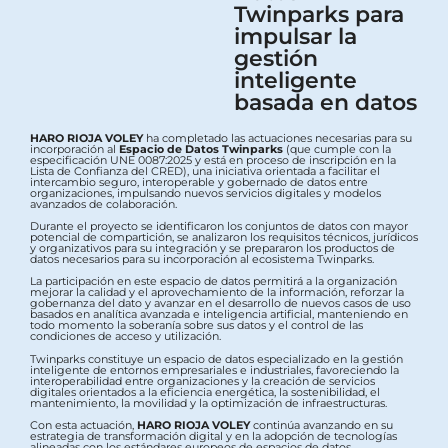
Twinparks para
impulsar la
gestión
inteligente
basada en datos
HARO RIOJA VOLEY
ha completado las actuaciones necesarias para su
incorporación al
Espacio de Datos Twinparks
(que cumple con la
especificación UNE 0087:2025 y está en proceso de inscripción en la
Lista de Confianza del CRED), una iniciativa orientada a facilitar el
intercambio seguro, interoperable y gobernado de datos entre
organizaciones, impulsando nuevos servicios digitales y modelos
avanzados de colaboración.
Durante el proyecto se identificaron los conjuntos de datos con mayor
potencial de compartición, se analizaron los requisitos técnicos, jurídicos
y organizativos para su integración y se prepararon los productos de
datos necesarios para su incorporación al ecosistema Twinparks.
La participación en este espacio de datos permitirá a la organización
mejorar la calidad y el aprovechamiento de la información, reforzar la
gobernanza del dato y avanzar en el desarrollo de nuevos casos de uso
basados en analítica avanzada e inteligencia artificial, manteniendo en
todo momento la soberanía sobre sus datos y el control de las
condiciones de acceso y utilización.
Twinparks constituye un espacio de datos especializado en la gestión
inteligente de entornos empresariales e industriales, favoreciendo la
interoperabilidad entre organizaciones y la creación de servicios
digitales orientados a la eficiencia energética, la sostenibilidad, el
mantenimiento, la movilidad y la optimización de infraestructuras.
Con esta actuación,
HARO RIOJA VOLEY
continúa avanzando en su
estrategia de transformación digital y en la adopción de tecnologías
alineadas con los estándares europeos de espacios de datos.