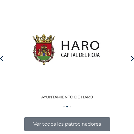
AYUNTAMIENTO DE HARO
GO
Ver todos los patrocinadores