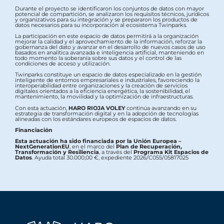
Durante el proyecto se identificaron los conjuntos de datos con mayor
potencial de compartición, se analizaron los requisitos técnicos, jurídicos
y organizativos para su integración y se prepararon los productos de
datos necesarios para su incorporación al ecosistema Twinparks.
La participación en este espacio de datos permitirá a la organización
mejorar la calidad y el aprovechamiento de la información, reforzar la
gobernanza del dato y avanzar en el desarrollo de nuevos casos de uso
basados en analítica avanzada e inteligencia artificial, manteniendo en
todo momento la soberanía sobre sus datos y el control de las
condiciones de acceso y utilización.
Twinparks constituye un espacio de datos especializado en la gestión
inteligente de entornos empresariales e industriales, favoreciendo la
interoperabilidad entre organizaciones y la creación de servicios
digitales orientados a la eficiencia energética, la sostenibilidad, el
mantenimiento, la movilidad y la optimización de infraestructuras.
Con esta actuación,
HARO RIOJA VOLEY
continúa avanzando en su
estrategia de transformación digital y en la adopción de tecnologías
alineadas con los estándares europeos de espacios de datos.
Financiación
Esta actuación ha sido financiada por la Unión Europea –
NextGenerationEU
, en el marco del
Plan de Recuperación,
Transformación y Resiliencia
, a través del
Programa Kit Espacios de
Datos
. Ayuda total 30.000,00 €, expediente 2026/C055/05817025