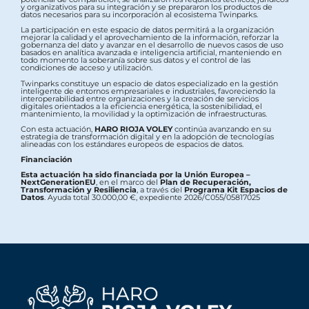
y organizativos para su integración y se prepararon los productos de
datos necesarios para su incorporación al ecosistema Twinparks.
La participación en este espacio de datos permitirá a la organización
mejorar la calidad y el aprovechamiento de la información, reforzar la
gobernanza del dato y avanzar en el desarrollo de nuevos casos de uso
basados en analítica avanzada e inteligencia artificial, manteniendo en
todo momento la soberanía sobre sus datos y el control de las
condiciones de acceso y utilización.
Twinparks constituye un espacio de datos especializado en la gestión
inteligente de entornos empresariales e industriales, favoreciendo la
interoperabilidad entre organizaciones y la creación de servicios
digitales orientados a la eficiencia energética, la sostenibilidad, el
mantenimiento, la movilidad y la optimización de infraestructuras.
Con esta actuación,
HARO RIOJA VOLEY
continúa avanzando en su
estrategia de transformación digital y en la adopción de tecnologías
alineadas con los estándares europeos de espacios de datos.
Financiación
Esta actuación ha sido financiada por la Unión Europea –
NextGenerationEU
, en el marco del
Plan de Recuperación,
Transformación y Resiliencia
, a través del
Programa Kit Espacios de
Datos
. Ayuda total 30.000,00 €, expediente 2026/C055/05817025