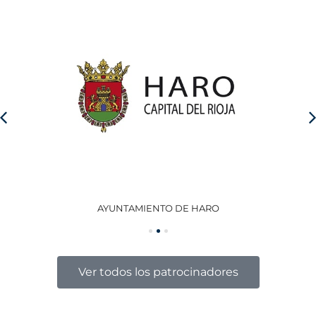
AYUNTAMIENTO DE HARO
GO
Ver todos los patrocinadores