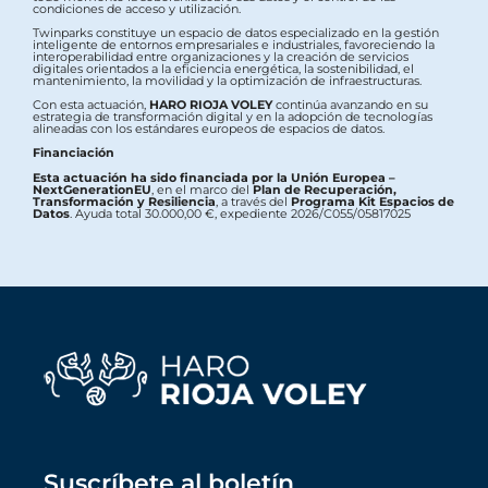
condiciones de acceso y utilización.
Twinparks constituye un espacio de datos especializado en la gestión
inteligente de entornos empresariales e industriales, favoreciendo la
interoperabilidad entre organizaciones y la creación de servicios
digitales orientados a la eficiencia energética, la sostenibilidad, el
mantenimiento, la movilidad y la optimización de infraestructuras.
Con esta actuación,
HARO RIOJA VOLEY
continúa avanzando en su
estrategia de transformación digital y en la adopción de tecnologías
alineadas con los estándares europeos de espacios de datos.
Financiación
Esta actuación ha sido financiada por la Unión Europea –
NextGenerationEU
, en el marco del
Plan de Recuperación,
Transformación y Resiliencia
, a través del
Programa Kit Espacios de
Datos
. Ayuda total 30.000,00 €, expediente 2026/C055/05817025
Suscríbete al boletín