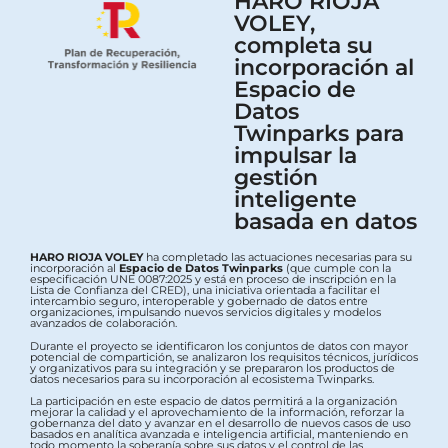
HARO RIOJA
VOLEY,
completa su
incorporación al
Espacio de
Datos
Twinparks para
impulsar la
gestión
inteligente
basada en datos
HARO RIOJA VOLEY
ha completado las actuaciones necesarias para su
incorporación al
Espacio de Datos Twinparks
(que cumple con la
especificación UNE 0087:2025 y está en proceso de inscripción en la
Lista de Confianza del CRED), una iniciativa orientada a facilitar el
intercambio seguro, interoperable y gobernado de datos entre
organizaciones, impulsando nuevos servicios digitales y modelos
avanzados de colaboración.
Durante el proyecto se identificaron los conjuntos de datos con mayor
potencial de compartición, se analizaron los requisitos técnicos, jurídicos
y organizativos para su integración y se prepararon los productos de
datos necesarios para su incorporación al ecosistema Twinparks.
La participación en este espacio de datos permitirá a la organización
mejorar la calidad y el aprovechamiento de la información, reforzar la
gobernanza del dato y avanzar en el desarrollo de nuevos casos de uso
basados en analítica avanzada e inteligencia artificial, manteniendo en
todo momento la soberanía sobre sus datos y el control de las