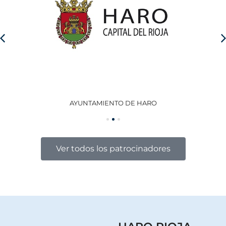
AYUNTAMIENTO DE HARO
GO
Ver todos los patrocinadores