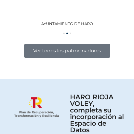
AYUNTAMIENTO DE HARO
GO
Ver todos los patrocinadores
HARO RIOJA
VOLEY,
completa su
incorporación al
Espacio de
Datos