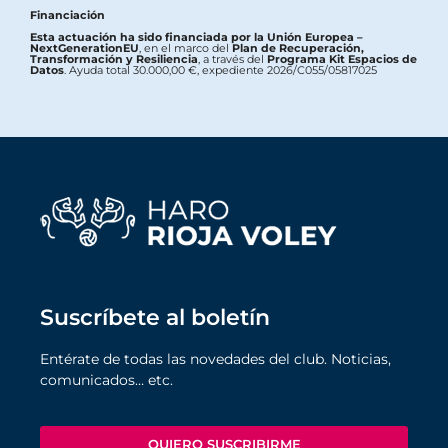
Financiación
Esta actuación ha sido financiada por la Unión Europea –
NextGenerationEU
, en el marco del
Plan de Recuperación,
Transformación y Resiliencia
, a través del
Programa Kit Espacios de
Datos
. Ayuda total 30.000,00 €, expediente 2026/C055/05817025
Suscríbete al boletín
Entérate de todas las novedades del club. Noticias,
comunicados… etc.
QUIERO SUSCRIBIRME