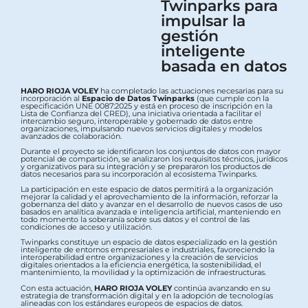
Twinparks para
impulsar la
gestión
inteligente
basada en datos
HARO RIOJA VOLEY
ha completado las actuaciones necesarias para su
incorporación al
Espacio de Datos Twinparks
(que cumple con la
especificación UNE 0087:2025 y está en proceso de inscripción en la
Lista de Confianza del CRED), una iniciativa orientada a facilitar el
intercambio seguro, interoperable y gobernado de datos entre
organizaciones, impulsando nuevos servicios digitales y modelos
avanzados de colaboración.
Durante el proyecto se identificaron los conjuntos de datos con mayor
potencial de compartición, se analizaron los requisitos técnicos, jurídicos
y organizativos para su integración y se prepararon los productos de
datos necesarios para su incorporación al ecosistema Twinparks.
La participación en este espacio de datos permitirá a la organización
mejorar la calidad y el aprovechamiento de la información, reforzar la
gobernanza del dato y avanzar en el desarrollo de nuevos casos de uso
basados en analítica avanzada e inteligencia artificial, manteniendo en
todo momento la soberanía sobre sus datos y el control de las
condiciones de acceso y utilización.
Twinparks constituye un espacio de datos especializado en la gestión
inteligente de entornos empresariales e industriales, favoreciendo la
interoperabilidad entre organizaciones y la creación de servicios
digitales orientados a la eficiencia energética, la sostenibilidad, el
mantenimiento, la movilidad y la optimización de infraestructuras.
Con esta actuación,
HARO RIOJA VOLEY
continúa avanzando en su
estrategia de transformación digital y en la adopción de tecnologías
alineadas con los estándares europeos de espacios de datos.