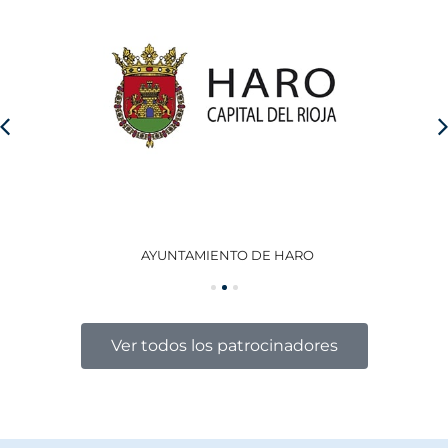
AYUNTAMIENTO DE HARO
GO
Ver todos los patrocinadores