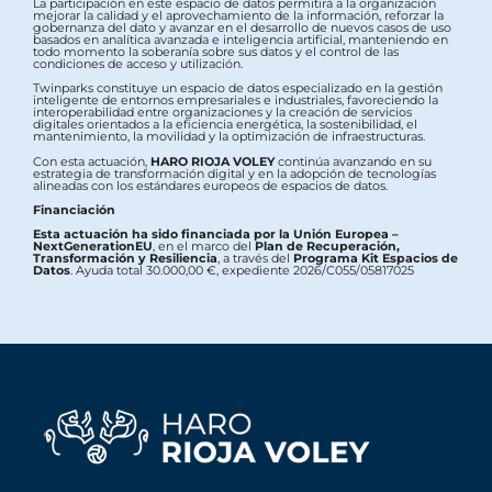
La participación en este espacio de datos permitirá a la organización
mejorar la calidad y el aprovechamiento de la información, reforzar la
gobernanza del dato y avanzar en el desarrollo de nuevos casos de uso
basados en analítica avanzada e inteligencia artificial, manteniendo en
todo momento la soberanía sobre sus datos y el control de las
condiciones de acceso y utilización.
Twinparks constituye un espacio de datos especializado en la gestión
inteligente de entornos empresariales e industriales, favoreciendo la
interoperabilidad entre organizaciones y la creación de servicios
digitales orientados a la eficiencia energética, la sostenibilidad, el
mantenimiento, la movilidad y la optimización de infraestructuras.
Con esta actuación,
HARO RIOJA VOLEY
continúa avanzando en su
estrategia de transformación digital y en la adopción de tecnologías
alineadas con los estándares europeos de espacios de datos.
Financiación
Esta actuación ha sido financiada por la Unión Europea –
NextGenerationEU
, en el marco del
Plan de Recuperación,
Transformación y Resiliencia
, a través del
Programa Kit Espacios de
Datos
. Ayuda total 30.000,00 €, expediente 2026/C055/05817025