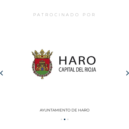
PATROCINADO POR
AYUNTAMIENTO DE HARO
GO