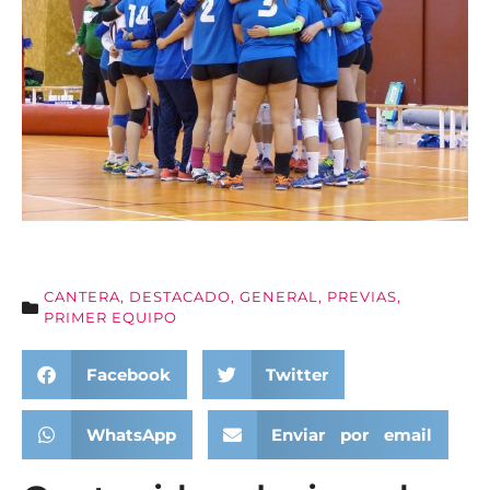
CANTERA
,
DESTACADO
,
GENERAL
,
PREVIAS
,
PRIMER EQUIPO
Facebook
Twitter
WhatsApp
Enviar por email