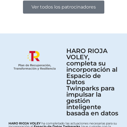
Ver todos los patrocinadores
HARO RIOJA
VOLEY,
completa su
incorporación al
Espacio de
Datos
Twinparks para
impulsar la
gestión
inteligente
basada en datos
HARO RIOJA VOLEY
ha completado las actuaciones necesarias para su
incorporación al
Espacio de Datos Twinparks
(que cumple con la