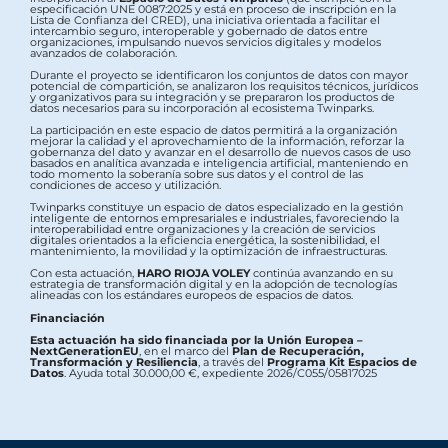
especificación UNE 0087:2025 y está en proceso de inscripción en la
Lista de Confianza del CRED), una iniciativa orientada a facilitar el
intercambio seguro, interoperable y gobernado de datos entre
organizaciones, impulsando nuevos servicios digitales y modelos
avanzados de colaboración.
Durante el proyecto se identificaron los conjuntos de datos con mayor
potencial de compartición, se analizaron los requisitos técnicos, jurídicos
y organizativos para su integración y se prepararon los productos de
datos necesarios para su incorporación al ecosistema Twinparks.
La participación en este espacio de datos permitirá a la organización
mejorar la calidad y el aprovechamiento de la información, reforzar la
gobernanza del dato y avanzar en el desarrollo de nuevos casos de uso
basados en analítica avanzada e inteligencia artificial, manteniendo en
todo momento la soberanía sobre sus datos y el control de las
condiciones de acceso y utilización.
Twinparks constituye un espacio de datos especializado en la gestión
inteligente de entornos empresariales e industriales, favoreciendo la
interoperabilidad entre organizaciones y la creación de servicios
digitales orientados a la eficiencia energética, la sostenibilidad, el
mantenimiento, la movilidad y la optimización de infraestructuras.
Con esta actuación,
HARO RIOJA VOLEY
continúa avanzando en su
estrategia de transformación digital y en la adopción de tecnologías
alineadas con los estándares europeos de espacios de datos.
Financiación
Esta actuación ha sido financiada por la Unión Europea –
NextGenerationEU
, en el marco del
Plan de Recuperación,
Transformación y Resiliencia
, a través del
Programa Kit Espacios de
Datos
. Ayuda total 30.000,00 €, expediente 2026/C055/05817025